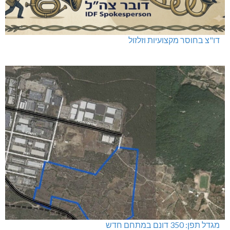
דו"צ בחוסר מקצועיות וזלזול
מגדל תפן: 350 דונם במתחם חדש