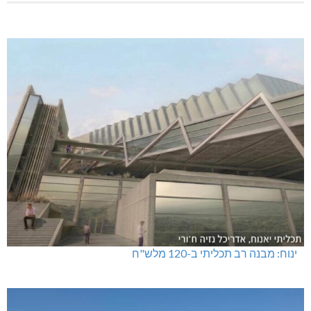
ינוח: מבנה רב תכליתי ב-120 מלש"ח