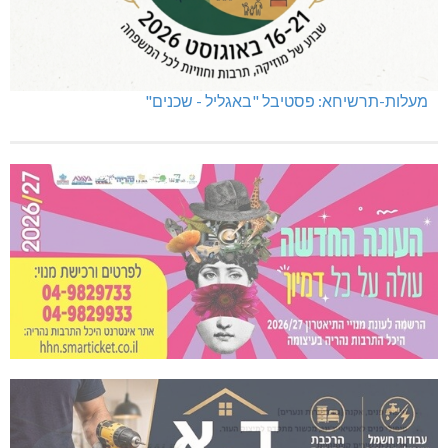
מעלות-תרשיחא: פסטיבל "באגליל - שכנים"