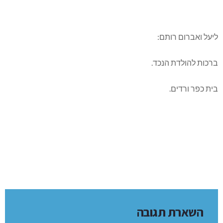
ליעל ואברום רותם:
ברכות להולדת הנכד.
בית כפר ורדים.
השארת תגובה