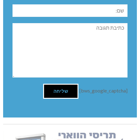
שם:
תגובה
[bws_google_captcha]