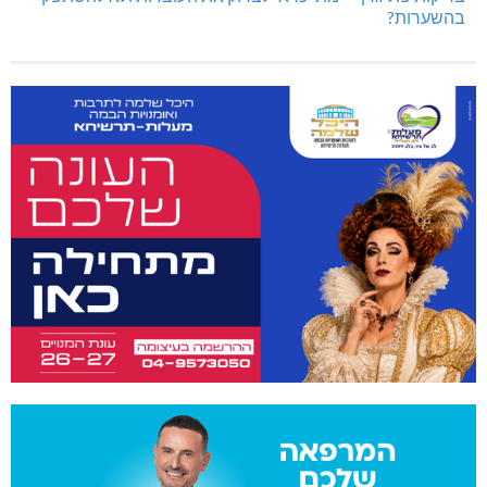
בהשערות?