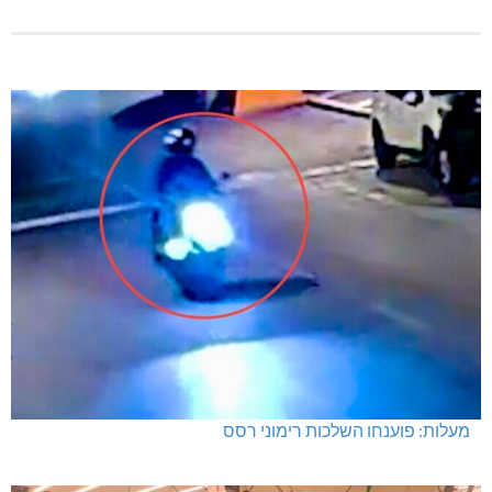
מעלות: פוענחו השלכות רימוני רסס