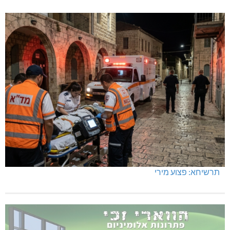
תרשיחא: פצוע מירי