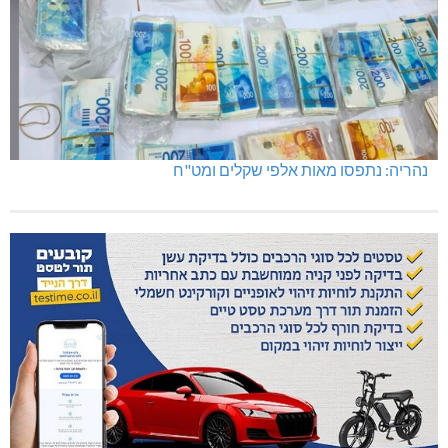
נהריה: נתפסו מאות אלפי שקלים ומט"ח