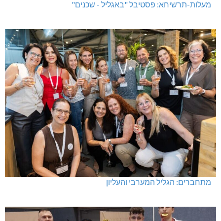
מעלות-תרשיחא: פסטיבל "באגליל - שכנים"
מתחברים: הגליל המערבי והעליון