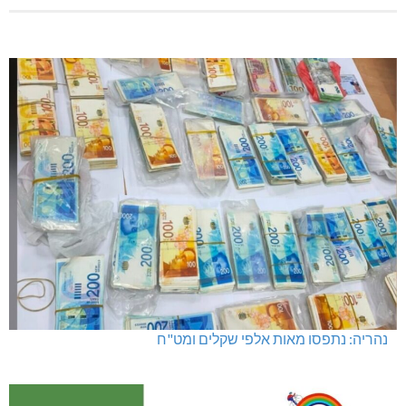
נהריה: נתפסו מאות אלפי שקלים ומט"ח