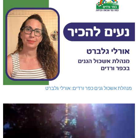
מנהלת אשכול גנים כפר ורדים: אורלי גלברט