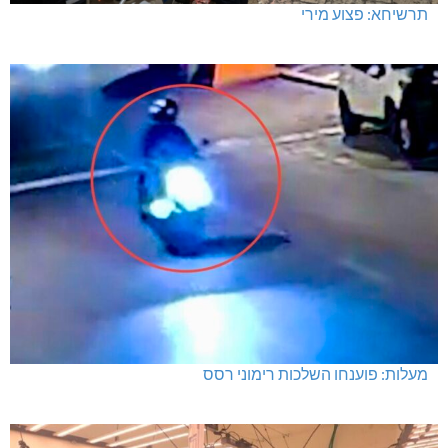
תרשיחא: פצוע מירי
מעלות: פוענחו השלכות רימוני רסס