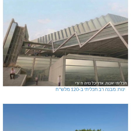
ינוח: מבנה רב תכליתי ב-120 מלש"ח