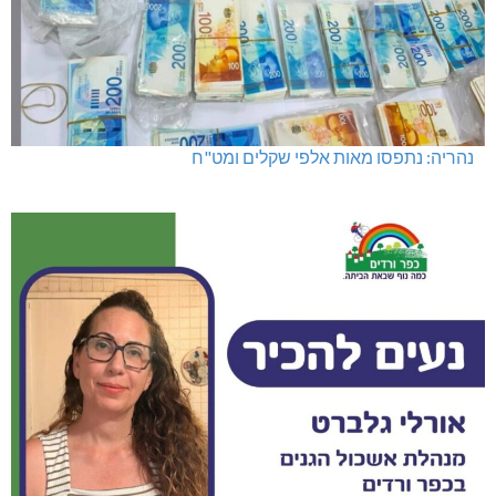
נהריה: נתפסו מאות אלפי שקלים ומט"ח