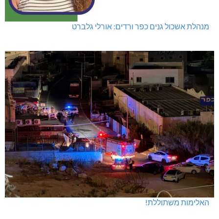
מנהלת אשכול גנים כפר ורדים: אורלי גלברט
האלימות משתוללת!