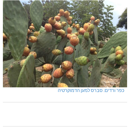
כפר ורדים: סברס למען הדמוקרטיה