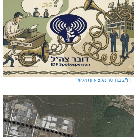
דו"צ בחוסר מקצועיות וזלזול