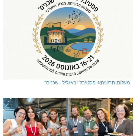
מעלות-תרשיחא: פסטיבל "באגליל - שכנים"