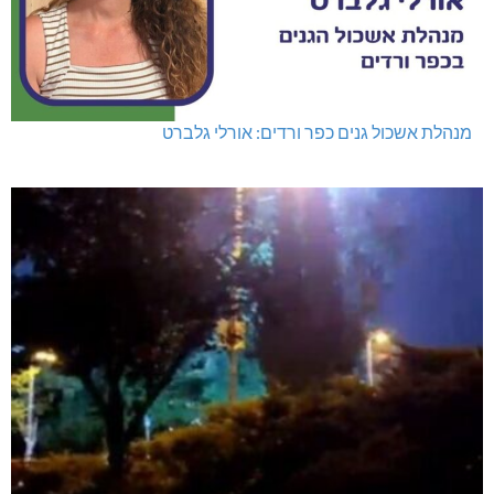
מנהלת אשכול גנים כפר ורדים: אורלי גלברט