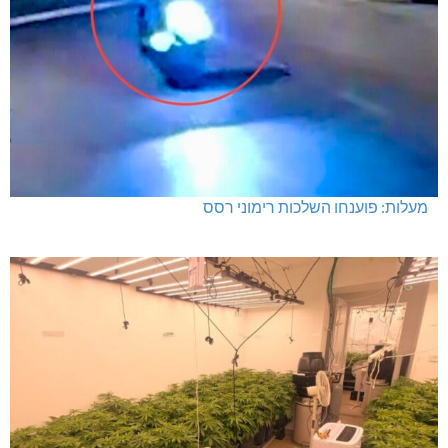
מעלות: פוענחו השלכות רימוני רסס