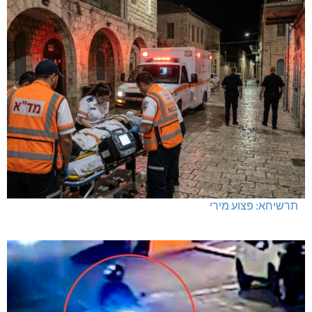
תרשיחא: פצוע מירי