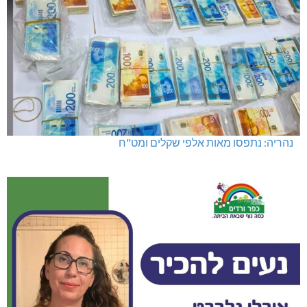
נהריה: נתפסו מאות אלפי שקלים ומט"ח