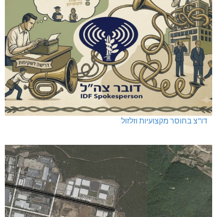
דו"צ בחוסר מקצועיות וזלזול