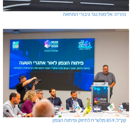
נהריה: אלימות נגד גיבורי המחאה
קק"ל: 859 מלש"ח לחיזוק ופיתוח הצפון