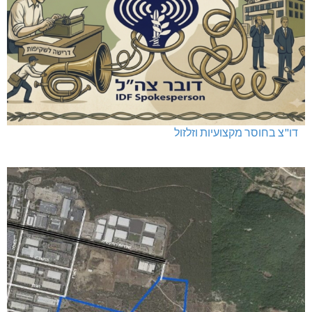
דו"צ בחוסר מקצועיות וזלזול