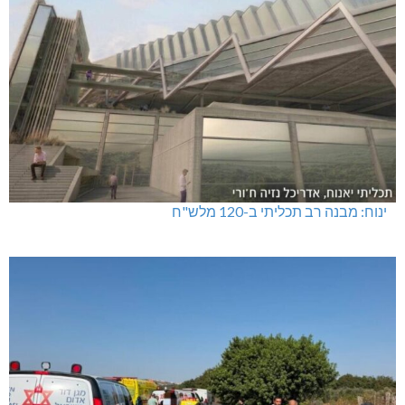
ינוח: מבנה רב תכליתי ב-120 מלש"ח