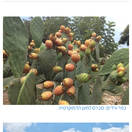
כפר ורדים: סברס למען הדמוקרטיה