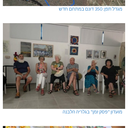
מגדל תפן: 350 דונם במתחם חדש
מועדון "פסק זמן" בגלריה הלבנה