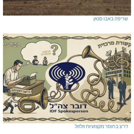
שריפה באבו סנאן
דו"צ בחוסר מקצועיות וזלזול