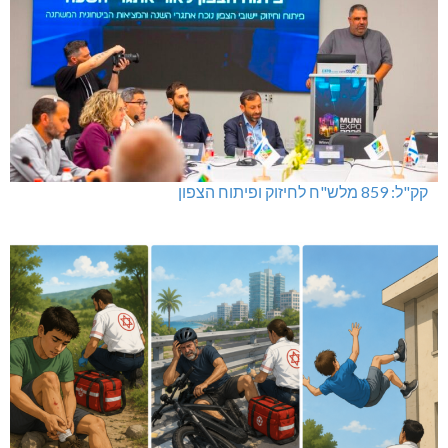
קק"ל: 859 מלש"ח לחיזוק ופיתוח הצפון