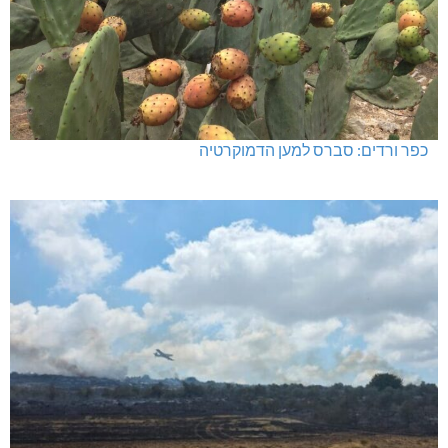
כפר ורדים: סברס למען הדמוקרטיה