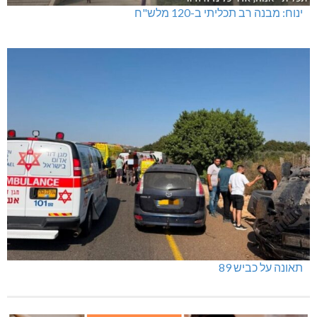
ינוח: מבנה רב תכליתי ב-120 מלש"ח
תאונה על כביש 89