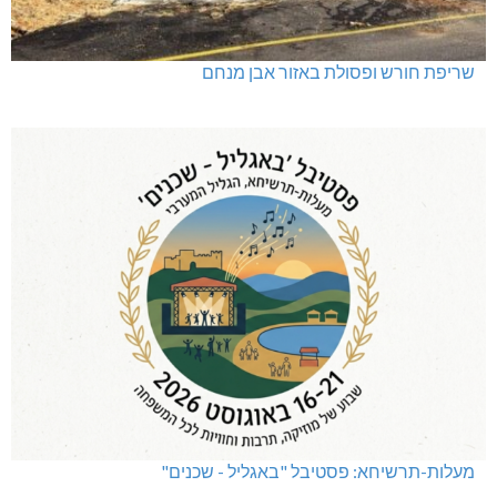
שריפת חורש ופסולת באזור אבן מנחם
מעלות-תרשיחא: פסטיבל "באגליל - שכנים"