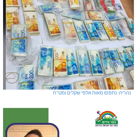
נהריה: נתפסו מאות אלפי שקלים ומט"ח