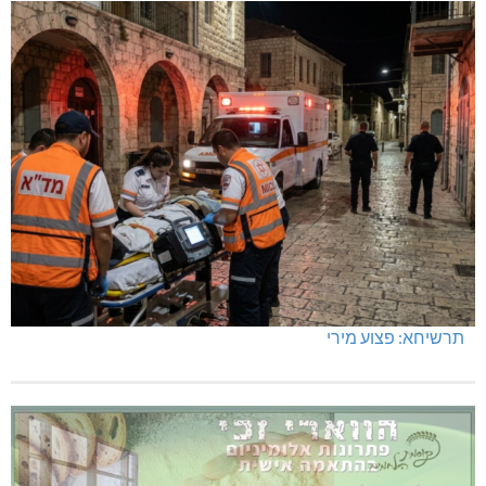
תרשיחא: פצוע מירי