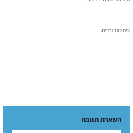
בית כפר ורדים.
השארת תגובה
שם: