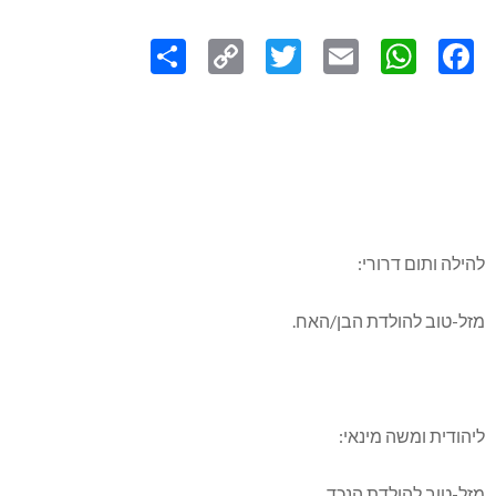
Share
Copy
Twitter
WhatsApp
Email
Facebook
Link
להילה ותום דרורי:
מזל-טוב להולדת הבן/האח.
ליהודית ומשה מינאי:
מזל-טוב להולדת הנכד.