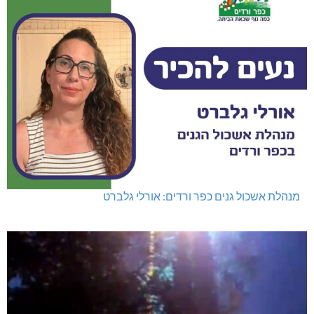
מנהלת אשכול גנים כפר ורדים: אורלי גלברט