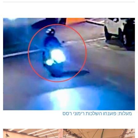
מעלות: פוענחו השלכות רימוני רסס