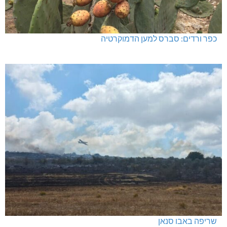
כפר ורדים: סברס למען הדמוקרטיה