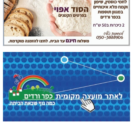
נהריה: נתפסו מאות אלפי שקלים ומט"ח