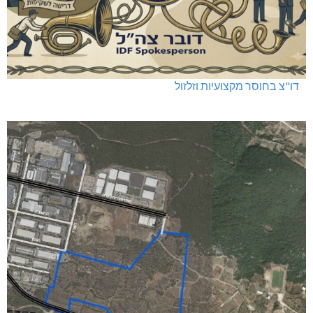
דו"צ בחוסר מקצועיות וזלזול