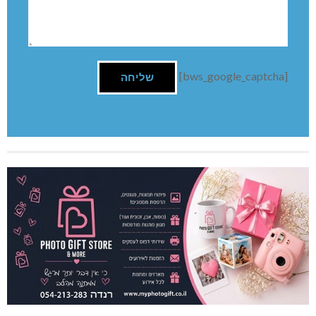
השארת תגובה
שם:
תגובה
[bws_google_captcha]