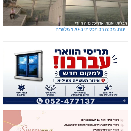
ינוח: מבנה רב תכליתי ב-120 מלש"ח