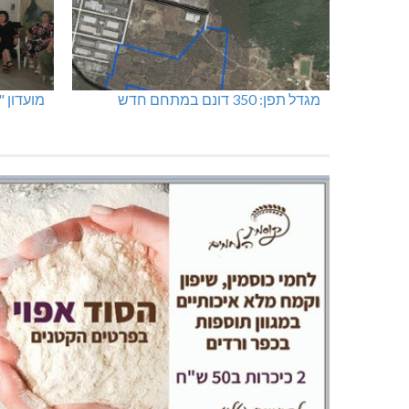
האלימות משתוללת!
כפר ורד
מגדל תפן: 350 דונם במתחם חדש
מועדון 