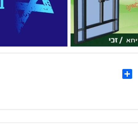
Share
Co
L