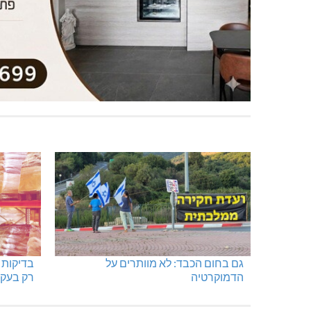
מעלות-תרשיחא: פסטיבל "באגליל -
מתחברים
שכנים"