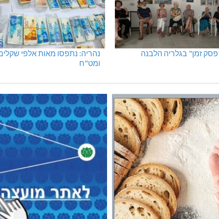
ים: סברס למען הדמוקרטיה
שריפה באבו סנאן
"פסק זמן" בגלריה הלבנה
נהריה: נתפסו מאות אלפי שקלים
ומט"ח