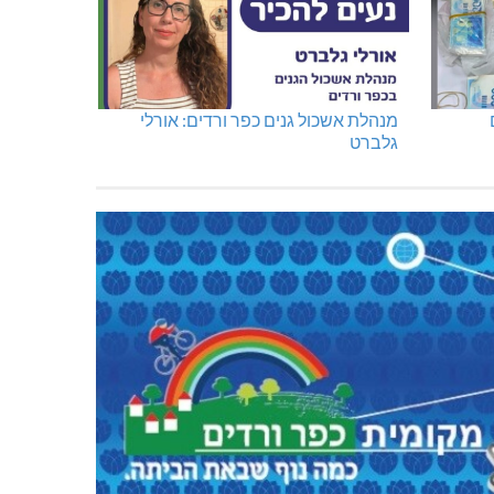
דו"צ בחוסר מקצועיות וזלזול
מנהלת אשכול גנים כפר ורדים: אורלי
גלברט