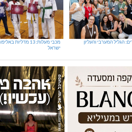
 רב תכליתי ב-120 מלש"ח
תאונה על כביש 89