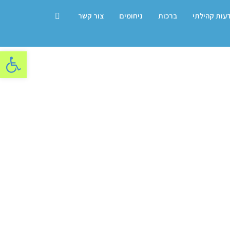
דעות קהילתי
ברכות
ניחומים
צור קשר
פתח סרגל