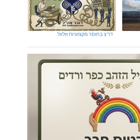
דו"צ בחוסר מקצועיות וזלזול