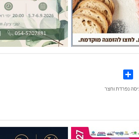
Share
Co
L