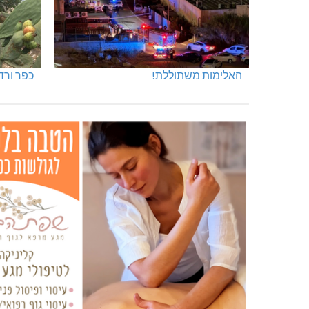
האלימות משתוללת!
כפר ורד