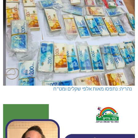
נהריה: נתפסו מאות אלפי שקלים ומט"ח