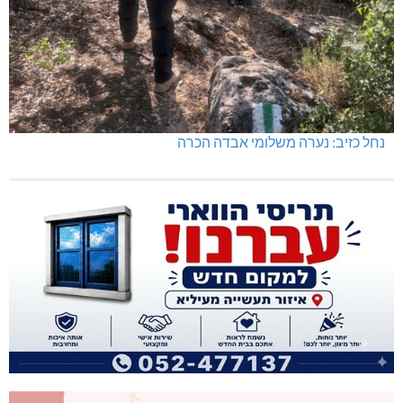
נחל כזיב: נערה משלומי אבדה הכרה