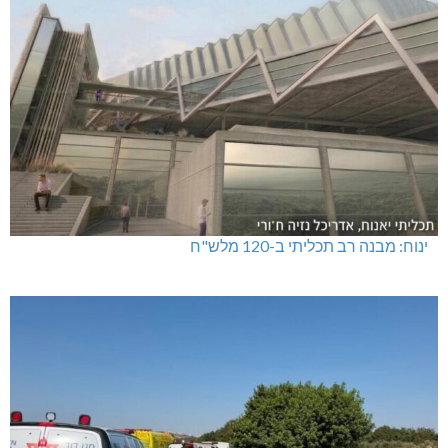
ינוח: מבנה רב תכליתי ב-120 מלש"ח