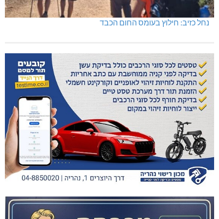
נחל כזיב: חילוץ בעומס החום הכבד