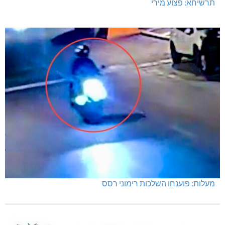
תרשיחא: פצוע מירי
מעלות: פוענחו השלכות רימוני רסס