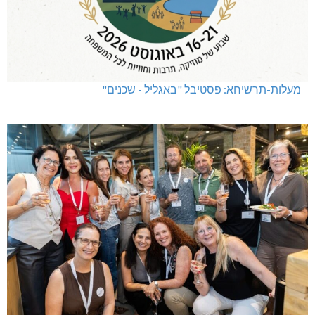
מעלות-תרשיחא: פסטיבל "באגליל - שכנים"