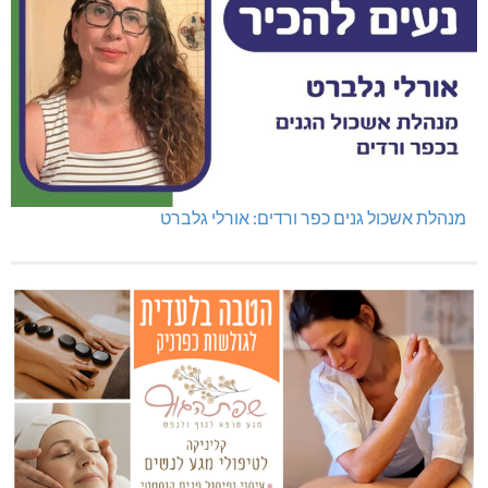
מנהלת אשכול גנים כפר ורדים: אורלי גלברט