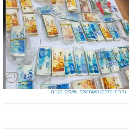
נהריה: נתפסו מאות אלפי שקלים ומט"ח