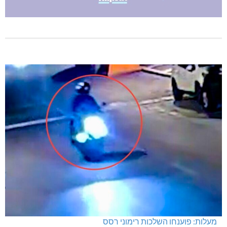
מעלות: פוענחו השלכות רימוני רסס