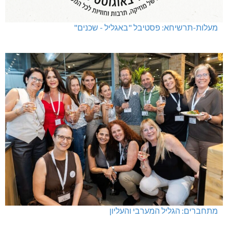
מעלות-תרשיחא: פסטיבל "באגליל - שכנים"
מתחברים: הגליל המערבי והעליון