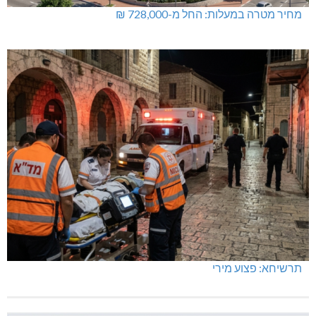
מחיר מטרה במעלות: החל מ-728,000 ₪
תרשיחא: פצוע מירי