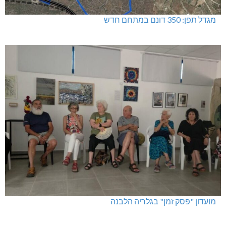
מגדל תפן: 350 דונם במתחם חדש
מועדון "פסק זמן" בגלריה הלבנה