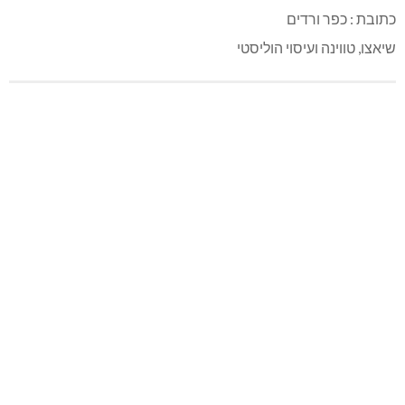
כתובת : כפר ורדים
שיאצו, טווינה ועיסוי הוליסטי