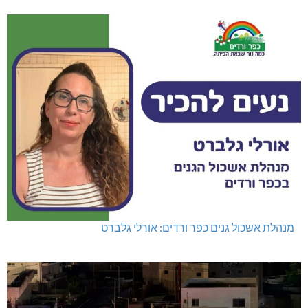
נהריה: נתפסו מאות אלפי שקלים ומט"ח