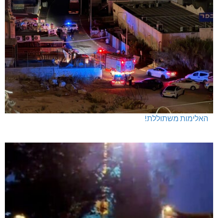
מנהלת אשכול גנים כפר ורדים: אורלי גלברט