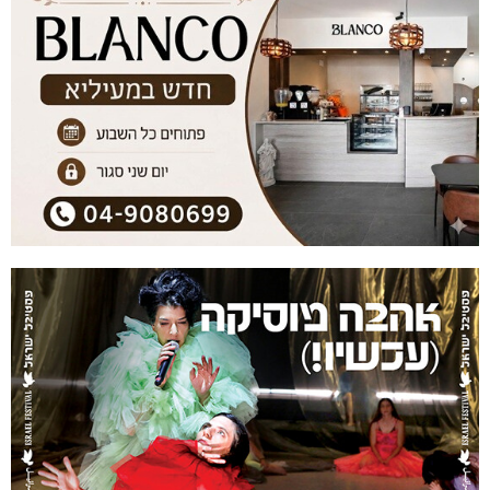
מעלות-תרשיחא: פסטיבל "באגליל - שכנים"