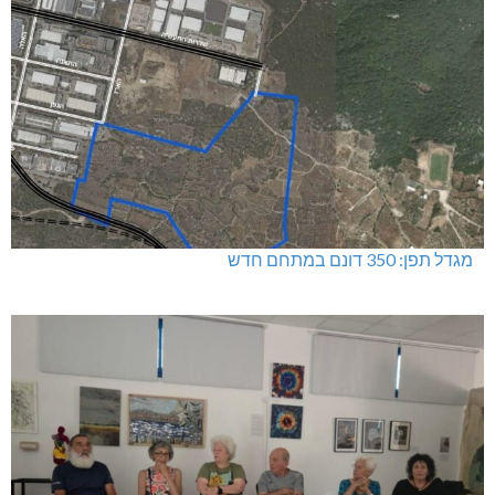
דו"צ בחוסר מקצועיות וזלזול