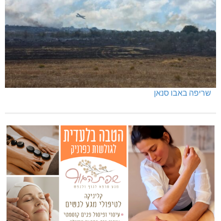
כפר ורדים: סברס למען הדמוקרטיה