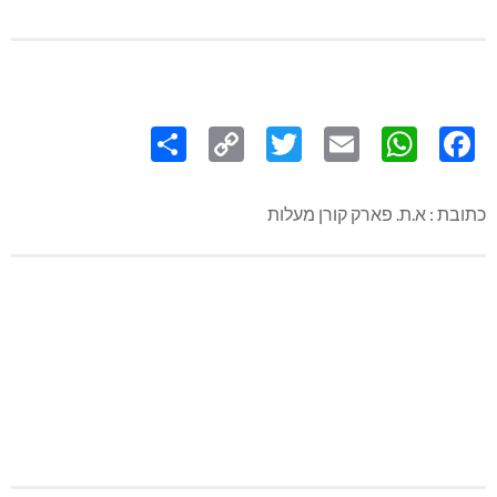
Share
Copy
Twitter
WhatsApp
Email
Facebook
Link
כתובת : א.ת. פארק קורן מעלות