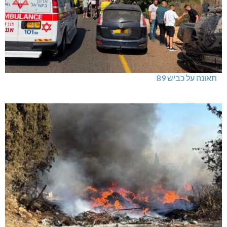
ינוח: מבנה רב תכליתי ב-120 מלש"ח