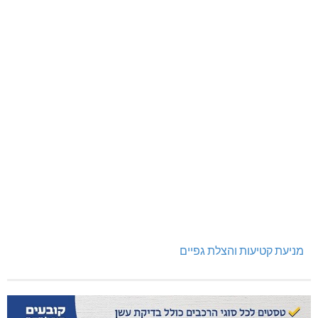
תרשיחא: פצוע מירי