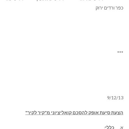
כפר ורדים ירוק
***
9/12/13
הצעת סיעת אופק להסכם קואליציוני מ"קיר לקיר"
א.
כללי
: