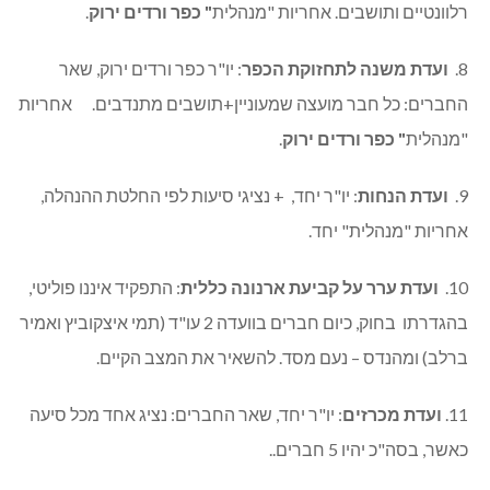
רלוונטיים ותושבים. אחריות "מנהלית
" כפר ורדים ירוק
.
8.
ועדת משנה לתחזוקת הכפר
: יו"ר כפר ורדים ירוק, שאר
החברים: כל חבר מועצה שמעוניין+תושבים מתנדבים. אחריות
"מנהלית
" כפר ורדים ירוק
.
9.
ועדת הנחות
: יו"ר יחד, + נציגי סיעות לפי החלטת ההנהלה,
אחריות "מנהלית" יחד.
10.
ועדת ערר על קביעת ארנונה כללית
: התפקיד איננו פוליטי,
בהגדרתו בחוק, כיום חברים בוועדה 2 עו"ד (תמי איצקוביץ ואמיר
ברלב) ומהנדס – נעם מסד. להשאיר את המצב הקיים.
11.
ועדת מכרזים
: יו"ר יחד, שאר החברים: נציג אחד מכל סיעה
כאשר, בסה"כ יהיו 5 חברים..