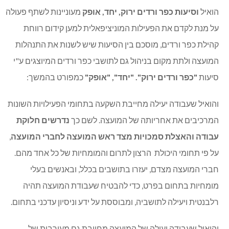
הואיל
וסיעות כפר ורדים ירוק, יחד, אופק
מעוניינות לשתף פעולה
על מנת לקדם את הפעילות המוניציפאלית למען קידום רווחת
קהילת כפר ורדים, מוסכם בין הסיעות שיש לשנות את התנהלות
המועצה ולתת מקום בניהול גם לתושבי כפר ורדים המיוצגים ע"י
סיעות
"כפר ורדים ירוק". "יחד", "אופק"
כמפורט בהמשך:
והואיל שעבודה יעילה מחייבת השקעה בתחומי הפעילויות השונות
המרכיבים את אחריותה של המועצה. לשם כך
נדרשים חלוקת
עבודה והאצלת סמכויות מצד ראש המועצה לחברי המועצה
,
על פי תחומי היכולת הרצון לתרום והמומחיות של כל אחד מהם.
חברי המועצה מצדם, יעזרו בתושבים בכלל, ובאנשים בעלי
מומחיות בתחום בפרט, כדי להבטיח שעבודת המועצה תהיה
רלבנטית ויעילה לתושביה, ומבוססת על ידע וניסיון עדכני בתחום.
והואיל שעבודה יעילה של המועצה מחייבת גם מעורבות של