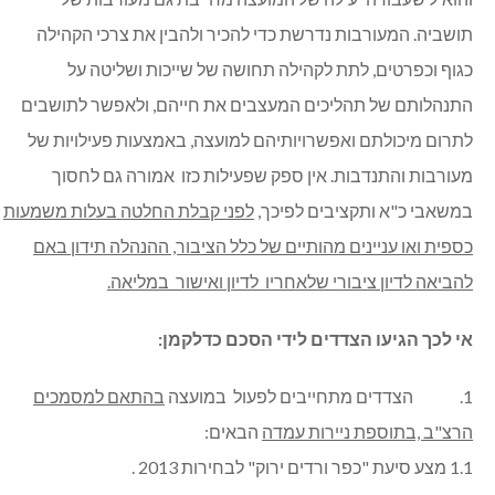
תושביה. המעורבות נדרשת כדי להכיר ולהבין את צרכי הקהילה
כגוף וכפרטים, לתת לקהילה תחושה של שייכות ושליטה על
התנהלותם של תהליכים המעצבים את חייהם, ולאפשר לתושבים
לתרום מיכולתם ואפשרויותיהם למועצה, באמצעות פעילויות של
מעורבות והתנדבות. אין ספק שפעילות כזו אמורה גם לחסוך
במשאבי כ"א ותקציבים לפיכך,
לפני קבלת החלטה בעלות משמעות
כספית ואו עניינים מהותיים של כלל הציבור, ההנהלה תידון באם
להביאה לדיון ציבורי שלאחריו לדיון ואישור במליאה.
אי לכך הגיעו הצדדים לידי הסכם כדלקמן:
1. הצדדים מתחייבים לפעול במועצה
בהתאם למסמכים
הרצ"ב ,בתוספת ניירות עמדה
הבאים:
1.1 מצע סיעת "כפר ורדים ירוק" לבחירות 2013 .