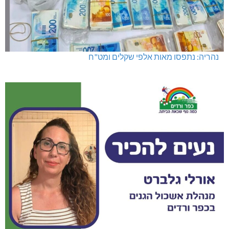
נהריה: נתפסו מאות אלפי שקלים ומט"ח