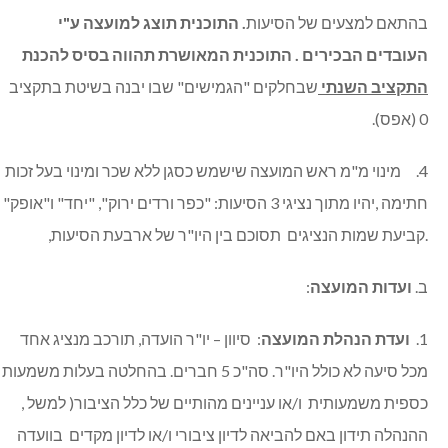
בהתאם למצעים של הסיעות
. התוכנית תוצג למועצה ע"י
העובדים הבכירים . התוכנית המאושרת תהווה בסיס להכנת
התקציב השנתי
שבחלקים "הגמישים" שבו יבנה בשיטת בתקציב
0 (אפס).
4. מינוי מ"מ ראש המועצה שישמש כסגן ללא שכר ומינוי בעל זכות
חתימה ,יהיו מתוך נציגי 3 הסיעות: "כפר ורדים ירוק", "יחד" ו"אופק"
.קביעת שמות הנציגים תסוכם בין היו"ר של ארבעת הסיעות,
ב.
ועדות המועצה
:
1.
ועדת הנהלת המועצה
: סיוון – יו"ר הועדה, תורכב מנציג אחד
מכל סיעה לא כולל היו"ר. סה"כ 5 חברים. בהחלטה בעלות משמעות
כספית משמעותית ו/או עניינים מהותיים של כלל הציבור( למשל ,
ההנהלה תידון באם להביאה לדיון ציבורי ו/או לדיון מקדים בוועדה