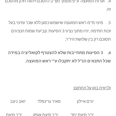
4. ועדות המועצה ע"פ מסמך מצ"ב להסכם ויהווה חלק מהסכם
זה.
5. מינוי מ"מ ראש המועצה שישמש כסגן ללא שכר ומינוי בעל
זכות חתימה ,יהיו מתוך נציגי 3 הסיעות .קביעת שמות הנציגים
תסוכם רק בין שלושת היו"ר,
6.
3 הסיעות מתחייבות שלא להצטרף לקואליציה במידה
שכל התנאים הנ"ל לא יתקבלו ע"י ראש המועצה.
ולראיה באו על החתום:
יורם איילון מאיר גרינפלד יואב ניצב
יו"ר סיעת יחד יו"ר סיעת אופק יו"ר סיעת