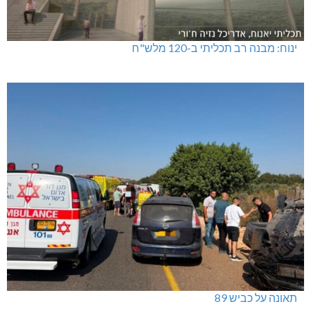
ינוח: מבנה רב תכליתי ב-120 מלש"ח
תאונה על כביש 89