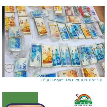
נהריה: נתפסו מאות אלפי שקלים ומט"ח