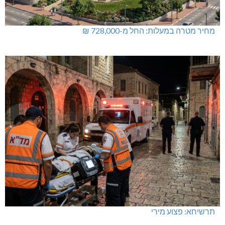
מחיר מטרה במעלות: החל מ-728,000 ₪
תרשיחא: פצוע מירי