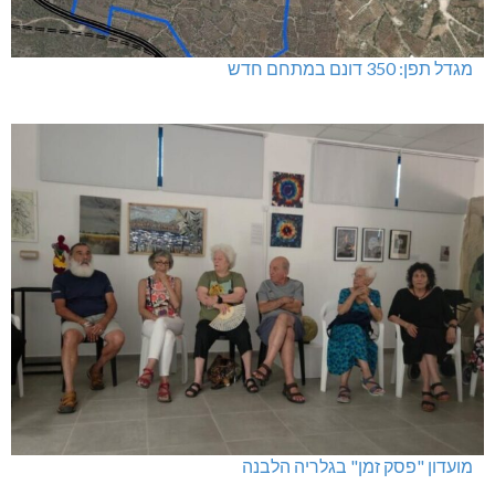
מגדל תפן: 350 דונם במתחם חדש
מועדון "פסק זמן" בגלריה הלבנה