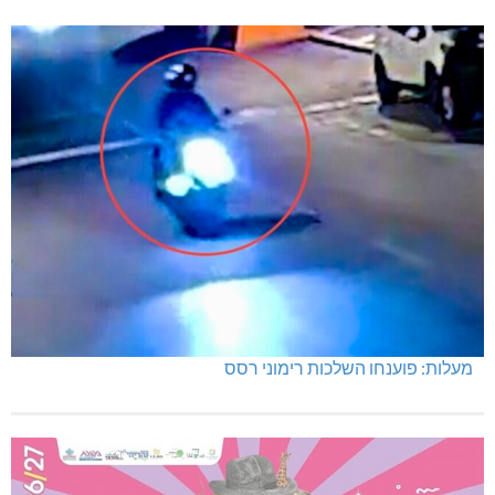
מעלות: פוענחו השלכות רימוני רסס