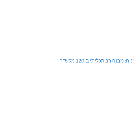
ינוח: מבנה רב תכליתי ב-120 מלש"ח