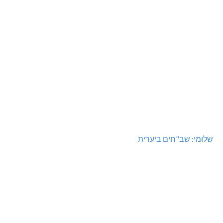
שלומי: שב"חים ביערית