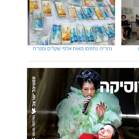
נהריה: נתפסו מאות אלפי שקלים ומט"ח