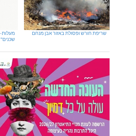
שריפת חורש ופסולת באזור אבן מנחם
מעלות-ת
שכנים"