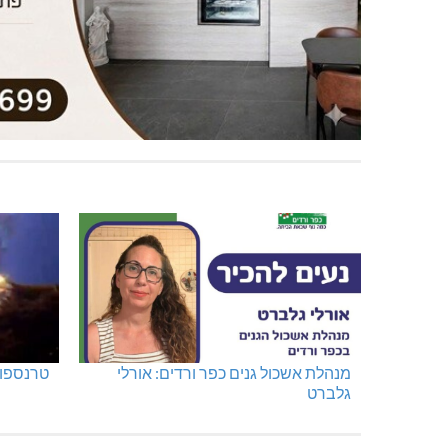
מנהלת אשכול גנים כפר ורדים: אורלי
טרנספור
גלברט