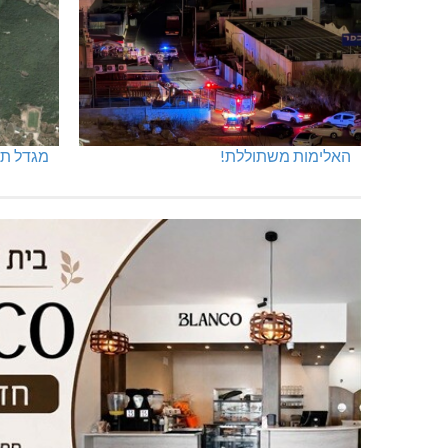
האלימות משתוללת!
מגדל תפן: 350 דונם ב