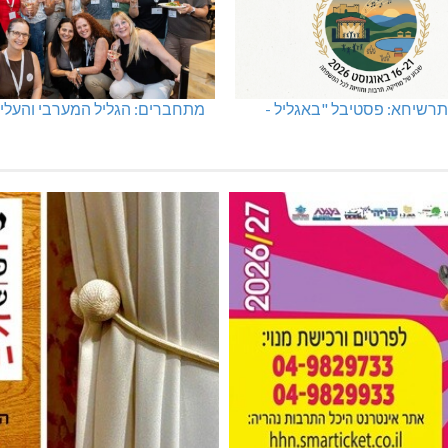
רשיחא: פסטיבל "באגליל -
מתחברים: הגליל המערבי והעליו