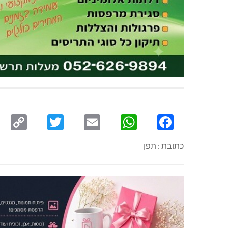
py
Twitter
Email
WhatsApp
Facebook
ink
כתובת : תפן