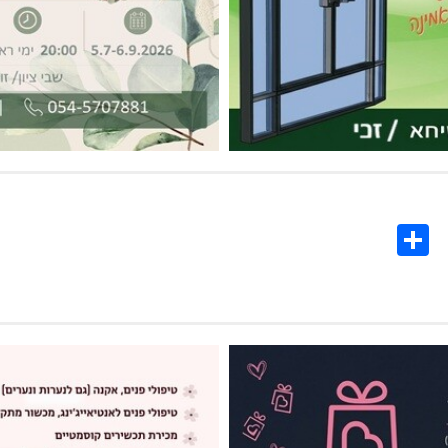
Share
Co
L