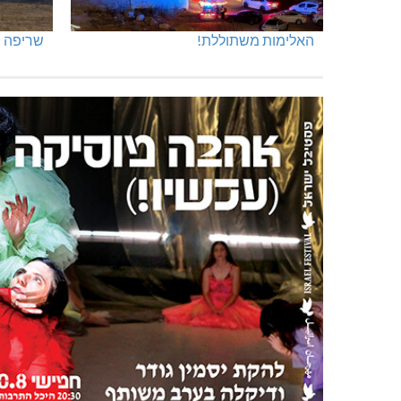
האלימות משתוללת!
שריפה ב