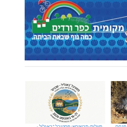
 מנחם
מעלות-תרשיחא: פסטיבל "באגליל -