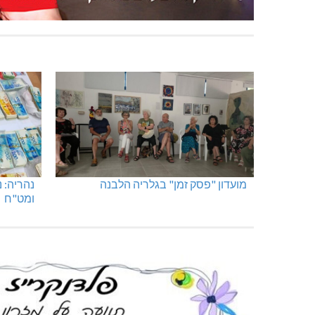
מועדון "פסק זמן" בגלריה הלבנה
נהריה: 
ומט"ח