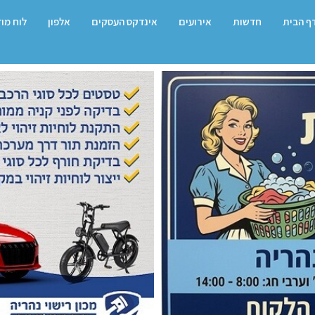
ף הבית
חדשות
אירועים
אינדקס העסקים
אלפון
לוח מו