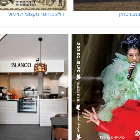
אבו סנאן
דו"צ בחוסר מקצועיות וזלזול