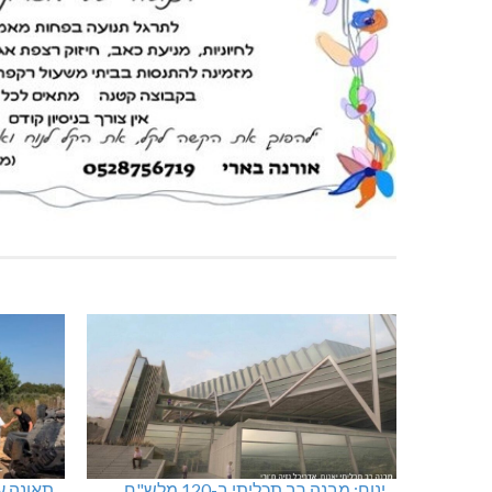
ינוח: מבנה רב תכליתי ב-120 מלש"ח
תאונה על