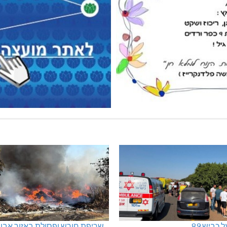
 כביש 89
שריפת חורש ופסולת באזור אבן