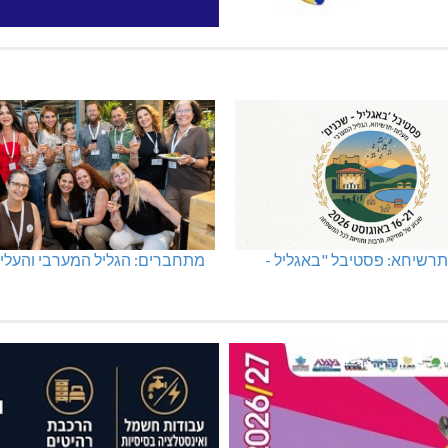
רשיחא: פסטיבל "באגליל -
מתחברים: הגליל המערבי והעליו