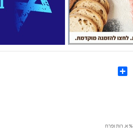
Share
Co
L