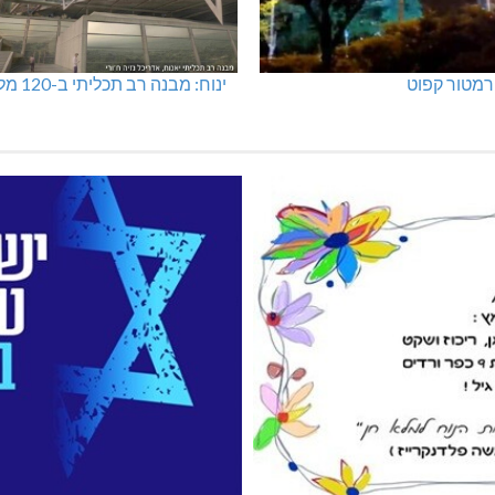
מטור קפוט
ינוח: מבנה רב תכליתי ב-120 מלש"ח