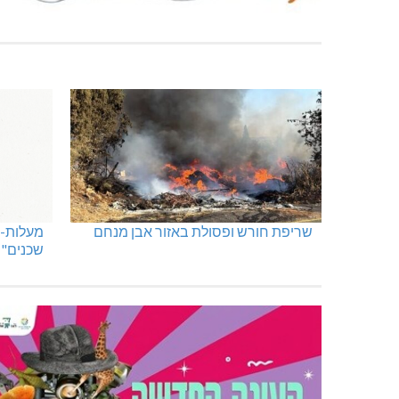
שריפת חורש ופסולת באזור אבן מנחם
מעלות-ת
שכנים"