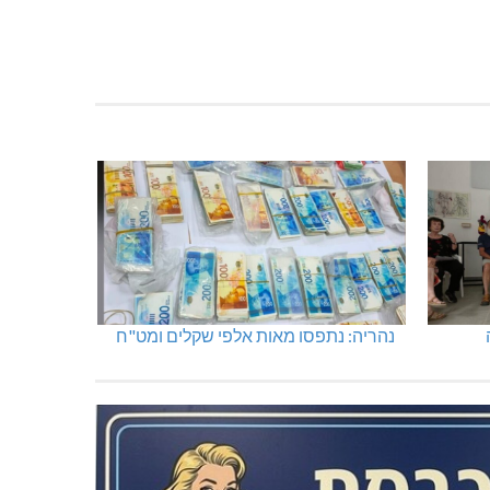
נהריה: נתפסו מאות אלפי שקלים ומט"ח