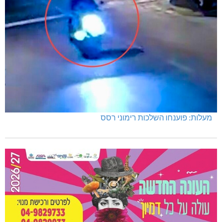
מעלות: פוענחו השלכות רימוני רסס