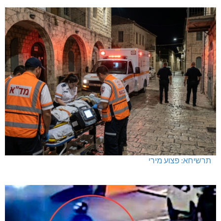
תרשיחא: פצוע מירי