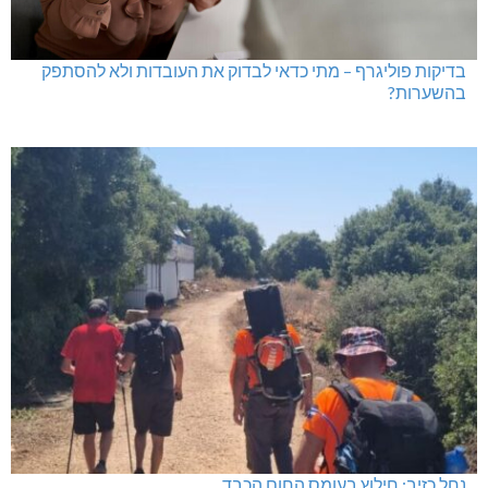
בדיקות פוליגרף – מתי כדאי לבדוק את העובדות ולא להסתפק
בהשערות?
נחל כזיב: חילוץ בעומס החום הכבד