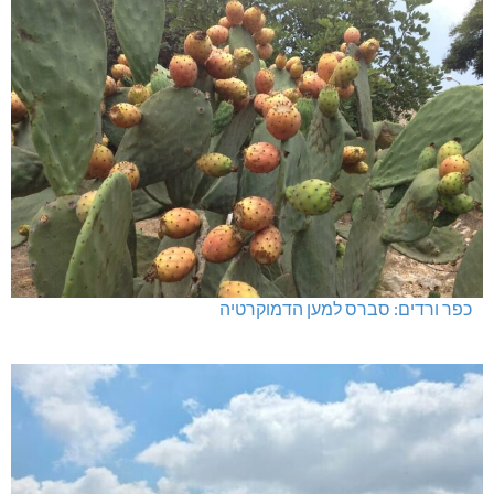
כפר ורדים: סברס למען הדמוקרטיה