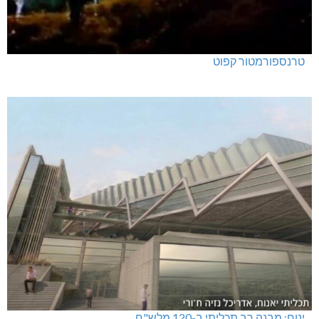
טרנספורמטור קפוט
ינוח: מבנה רב תכליתי ב-120 מלש"ח