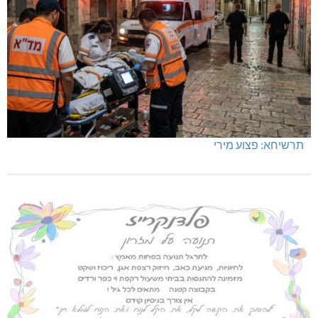
תרשיחא: פצוע מירי