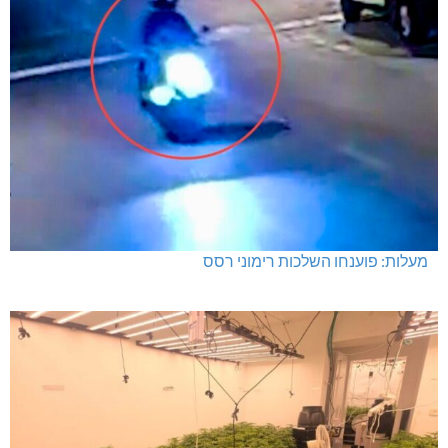
מעלות: פוענחו השלכות רימוני רסס