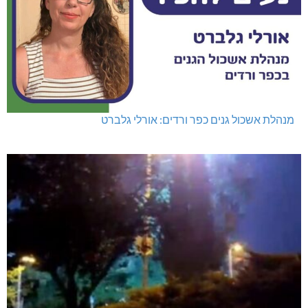
מנהלת אשכול גנים כפר ורדים: אורלי גלברט