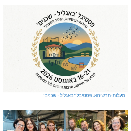
מעלות-תרשיחא: פסטיבל "באגליל - שכנים"