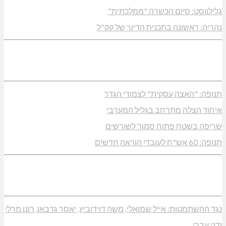
גלילווסט: סיום הכשרה "ממלכתית"
נהריה: ראשונה בתכנית הדיור של קק"ל
תנופה: "האצה עסקית" לצמודי הגדר
איחוד הצלה מתרחב בגליל המערבי
שריפה בשטח פתוח סמוך לשורשים
תנופה: 60 אש"ח לעובדי הוראה חדשים
נגד ההשתמטות: אייל שמואלי, משה דוידוביץ, יאסר גדבאן, רונן מרלי
ודני עברי