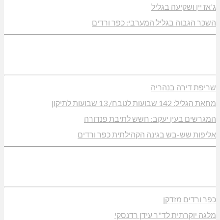
ג'אז יין ושקיעה בגליל
השכר הגבוה בגליל המערבי: כפר ורדים
שריפת דירה בנהריה
מחאת הגליל: 142 שבועות לטבח/ 13 שבועות לתיקון
המגרשים בעין יעקב: חשש לתיבת פנדורה
אליפות שש-בש בגינה הקהילתית כפר ורדים
כפר ורדים מזדקן
מלגה יוקרתית לד"ר עידן רדנסקי