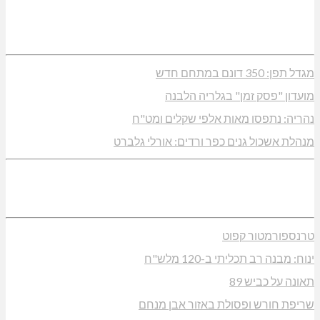
מגדל תפן: 350 דונם במתחם חדש
מועדון "פסק זמן" בגלריה הלבנה
נהריה: נתפסו מאות אלפי שקלים ומט"ח
מנהלת אשכול גנים כפר ורדים: אורלי גלברט
טרנספורמטור קפוט
ינוח: מבנה רב תכליתי ב-120 מלש"ח
תאונה על כביש 89
שריפת חורש ופסולת באזור אבן מנחם