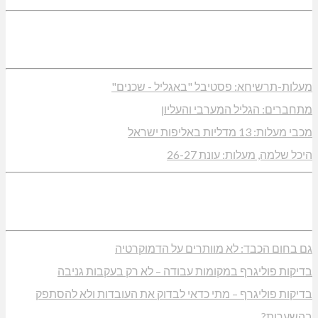
מעלות-תרשיחא: פסטיבל "באגליל - שכנים"
מתחברים: הגליל המערבי והעליון
מכבי מעלות: 13 מדליות באליפות ישראל
היכל שלמה, מעלות: עונת 26-27
גם בחום הכבד: לא מוותרים על הדמוקרטיה
בדיקות פוליגרף במקומות עבודה – לא רק בעקבות גניבה
בדיקות פוליגרף – מתי כדאי לבדוק את העובדות ולא להסתפק
בהשערות?