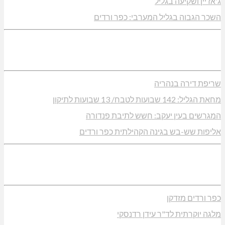
ג'אז יין ושקיעה בגליל
השכר הגבוה בגליל המערבי: כפר ורדים
שריפת דירה בנהריה
מחאת הגליל: 142 שבועות לטבח/ 13 שבועות לתיקון
המגרשים בעין יעקב: חשש לתיבת פנדורה
אליפות שש-בש בגינה הקהילתית כפר ורדים
כפר ורדים מזדקן
מלגה יוקרתית לד"ר עידן רדנסקי