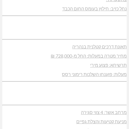
נחל כזיב: חילוץ בעומס החום הכבד
תאונת דרכים קטלנית בנהריה
מחיר מטרה במעלות: החל מ-728,000 ₪
תרשיחא: פצוע מירי
מעלות: פוענחו השלכות רימוני רסס
מרחב אשר: 4 צווי סגירה
מניעת קטיעות והצלת גפיים