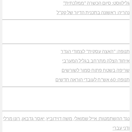
גלילווסט: סיום הכשרה "ממלכתית"
נהריה: ראשונה בתכנית הדיור של קק"ל
תנופה: "האצה עסקית" לצמודי הגדר
איחוד הצלה מתרחב בגליל המערבי
שריפה בשטח פתוח סמוך לשורשים
תנופה: 60 אש"ח לעובדי הוראה חדשים
נגד ההשתמטות: אייל שמואלי, משה דוידוביץ, יאסר גדבאן, רונן מרלי
ודני עברי