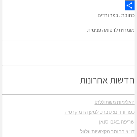
Copy
Link
Share
כתובת : כפר ורדים
מומחית לרפואה פנימית
חדשות אחרונות
האלימות משתוללת!
כפר ורדים: סברס למען הדמוקרטיה
שריפה באבו סנאן
דו"צ בחוסר מקצועיות וזלזול