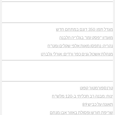
מגדל תפן: 350 דונם במתחם חדש
מועדון "פסק זמן" בגלריה הלבנה
נהריה: נתפסו מאות אלפי שקלים ומט"ח
מנהלת אשכול גנים כפר ורדים: אורלי גלברט
טרנספורמטור קפוט
ינוח: מבנה רב תכליתי ב-120 מלש"ח
תאונה על כביש 89
שריפת חורש ופסולת באזור אבן מנחם