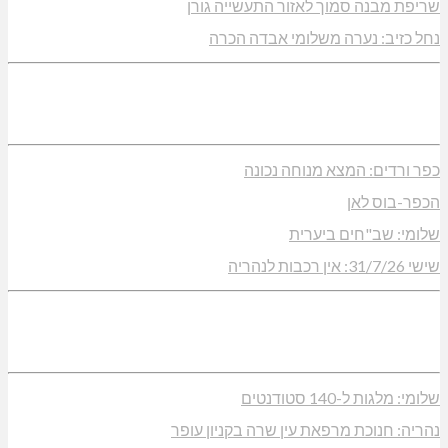
שריפת מבנה סמוך לאזור התעשייה גורן
נחל כזיב: נערה משלומי אבדה הכרה
כפר ורדים: המצא מנוחה נכונה
הכפר-בוס לאן
שלומי: שב"חים ביערית
שישי 31/7/26: אין רכבות לנהריה
שלומי: מלגות ל-140 סטודנטים
נהריה: חנוכת מרפאת עין שרה בקניון עופר