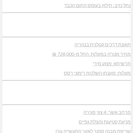
נחל כזיב: חילוץ בעומס החום הכבד
תאונת דרכים קטלנית בנהריה
מחיר מטרה במעלות: החל מ-728,000 ₪
תרשיחא: פצוע מירי
מעלות: פוענחו השלכות רימוני רסס
מרחב אשר: 4 צווי סגירה
מניעת קטיעות והצלת גפיים
שריפת מבנה סמוך לאזור התעשייה גורן