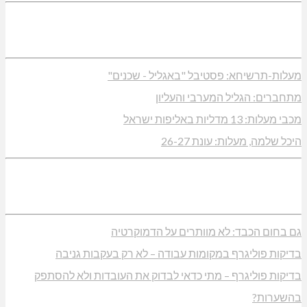
מעלות-תרשיחא: פסטיבל "באגליל - שכנים"
מתחברים: הגליל המערבי והעליון
מכבי מעלות: 13 מדליות באליפות ישראל
היכל שלמה, מעלות: עונת 26-27
גם בחום הכבד: לא מוותרים על הדמוקרטיה
בדיקות פוליגרף במקומות עבודה – לא רק בעקבות גניבה
בדיקות פוליגרף – מתי כדאי לבדוק את העובדות ולא להסתפק
בהשערות?