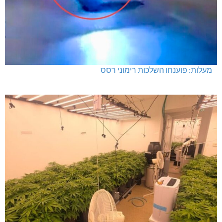
מעלות: פוענחו השלכות רימוני רסס