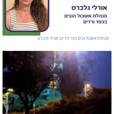
מנהלת אשכול גנים כפר ורדים: אורלי גלברט