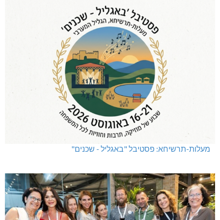
מעלות-תרשיחא: פסטיבל "באגליל - שכנים"