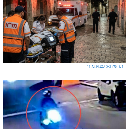
תרשיחא: פצוע מירי