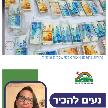
נהריה: נתפסו מאות אלפי שקלים ומט"ח