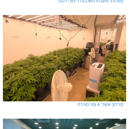
מעלות: פוענחו השלכות רימוני רסס
מרחב אשר: 4 צווי סגירה