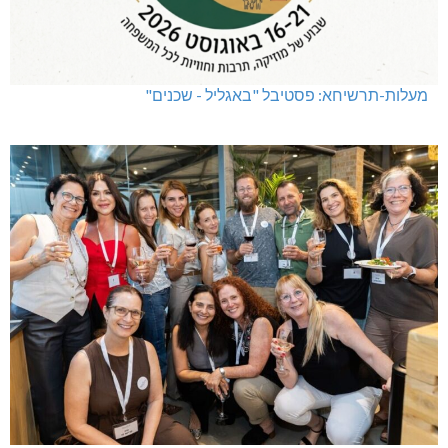
מעלות-תרשיחא: פסטיבל "באגליל - שכנים"