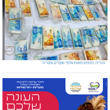
נהריה: נתפסו מאות אלפי שקלים ומט"ח