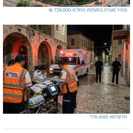
מחיר מטרה במעלות: החל מ-728,000 ₪
תרשיחא: פצוע מירי