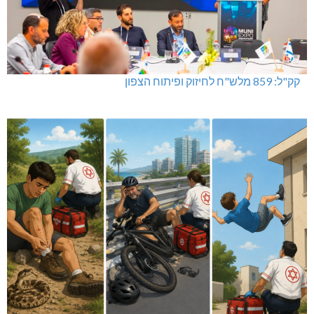
קק"ל: 859 מלש"ח לחיזוק ופיתוח הצפון