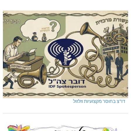
דו"צ בחוסר מקצועיות וזלזול