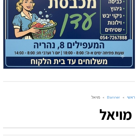
ראשי
»
Banner
»
מויאל
מויאל