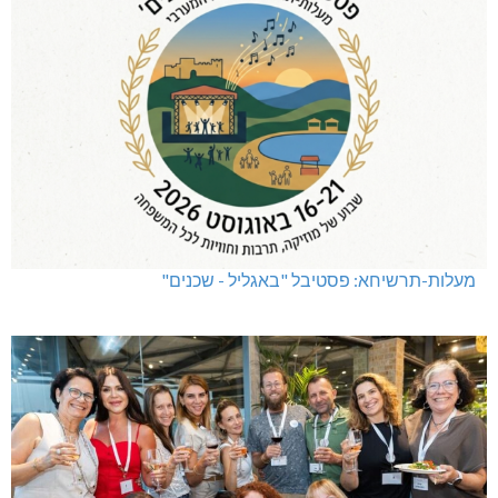
מעלות-תרשיחא: פסטיבל "באגליל - שכנים"