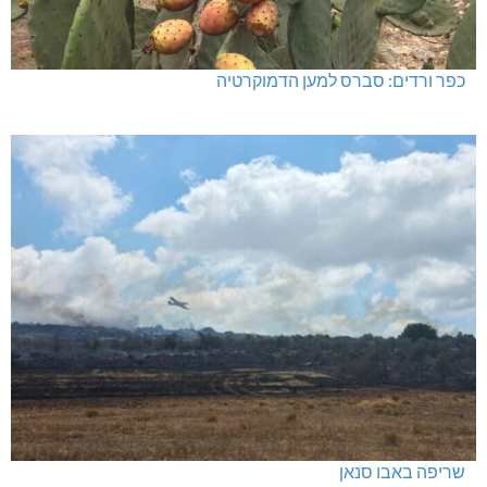
כפר ורדים: סברס למען הדמוקרטיה
שריפה באבו סנאן