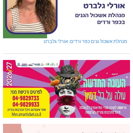
מנהלת אשכול גנים כפר ורדים: אורלי גלברט