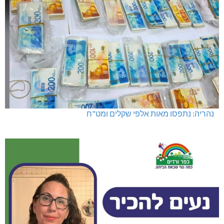
נהריה: נתפסו מאות אלפי שקלים ומט"ח