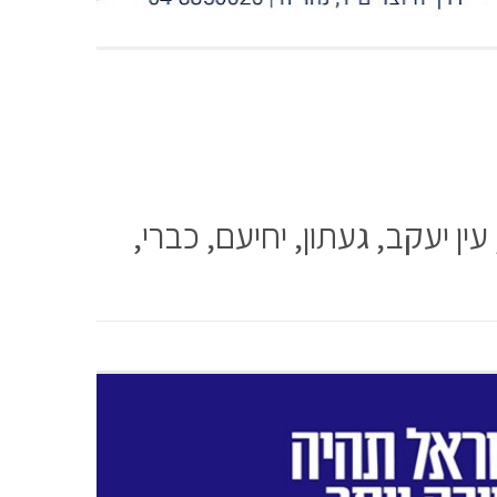
ן יעקב, געתון, יחיעם, כברי,