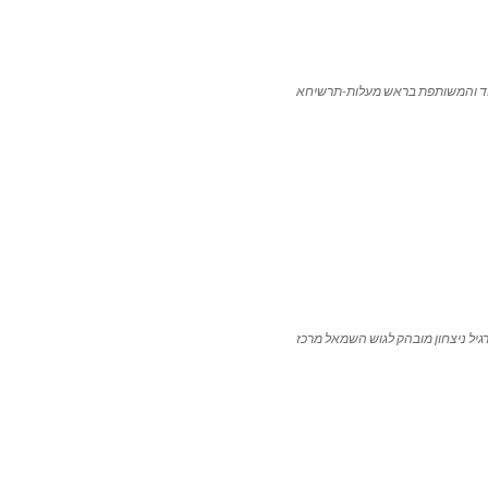
ד והמשותפת בראש מעלות-תרשיחא
רגיל ניצחון מובהק לגוש השמאל מרכז