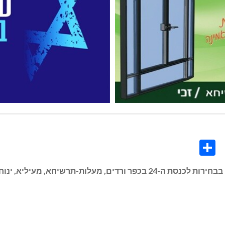
Share
Co
L