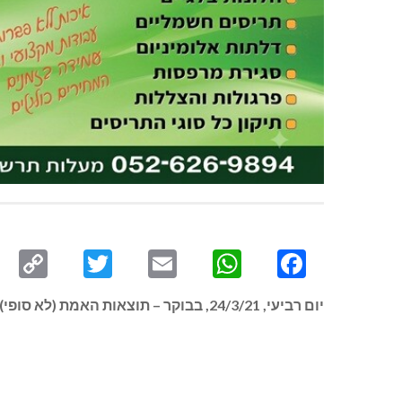
py
Twitter
Email
WhatsApp
Facebook
ink
יום רביעי, 24/3/21, בבוקר – תוצאות האמת (לא סופי) בבחירות לכנסת ה-24 בכפר ורדים, מעלות-תרשיחא, מעיליא, ינוח-ג’ת, מעונה, חוסן, עין יעקב, געתון, יחיעם, הילה ועוד