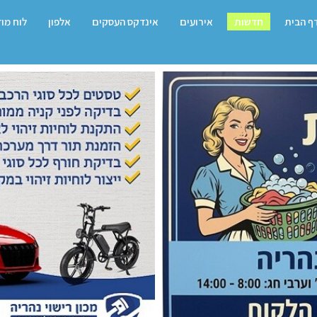
ף הבית
חדשות
אירועים
אינדקס העסקים
אלפון
לוח מו