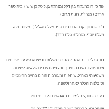
עוד סיירו במעלות בגן דקל (מנהלת גן: ליטל בן שושן) ובית ספר
ארזים ( מנהלת: רונית מרום).
ד”ר שמחון בקרה גם בבית ספר מעלה הגליל ( במעונה. מ.א.
מעלה יוסף. מנהלת: גילה חדד).
דוד גורלי, דובר המחוז, מסר כי מעלות תרשיחא היע עיר איכותית
איכותיתעם מערכת חינוך המעצימה ערכים של גיוס לשירות
משמעותי בצה”ל, שותפות ומעורבות הורים בחיים החינוכיים
וסובלנות והכלה לאחר ולשונה.
בעיר כ-5,300 תלמידים ב 44 גנים ו-12 בתי ספר.
שיעור זכאי הבגרות בישוב עומד על 77.4 אחוזים.