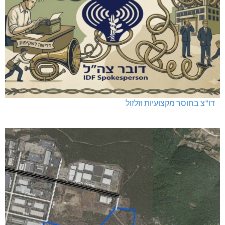
דו"צ בחוסר מקצועיות וזלזול