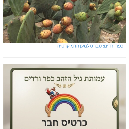
כפר ורדים: סברס למען הדמוקרטיה