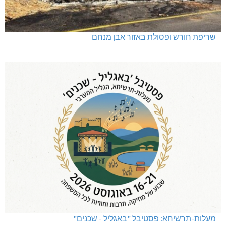
שריפת חורש ופסולת באזור אבן מנחם
מעלות-תרשיחא: פסטיבל "באגליל - שכנים"