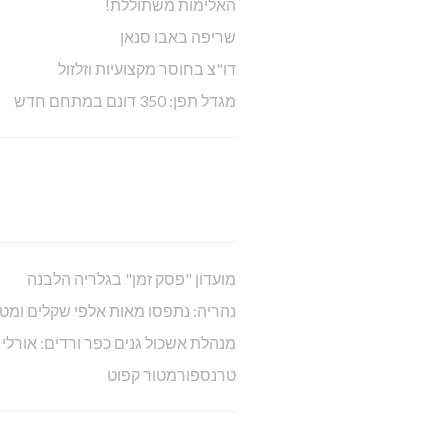
האלימות משתוללת!
שריפה באבו סנאן
דו"צ בחוסר מקצועיות וזלזול
מגדל תפן: 350 דונם במתחם חדש
מועדון "פסק זמן" בגלריה הלבנה
נהריה: נתפסו מאות אלפי שקלים ומט
מנהלת אשכול גנים כפר ורדים: אורלי
טרנספורמטור קפוט