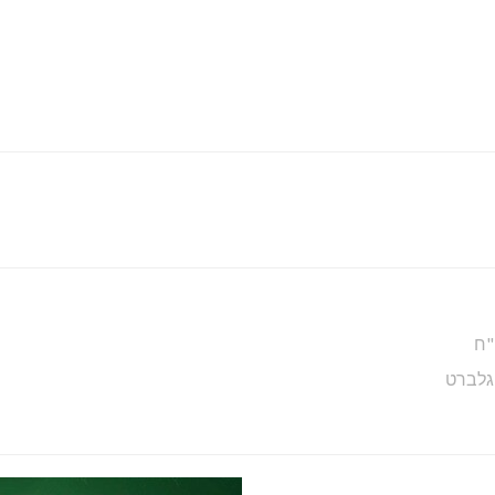
"ח
 גלברט