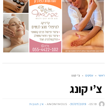
ראשי
»
עסקים
»
צ’י קונג
צ’י קונג
ANONYMOUS
05:18
31/07/2019
אין תגובות