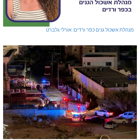
מנהלת אשכול גנים כפר ורדים: אורלי גלברט