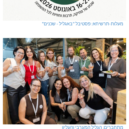
מעלות-תרשיחא: פסטיבל "באגליל - שכנים"
מתחברים: הגליל המערבי והעליון