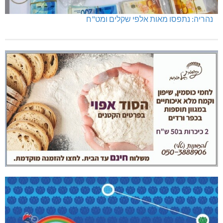
נהריה: נתפסו מאות אלפי שקלים ומט"ח