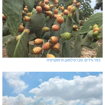
כפר ורדים: סברס למען הדמוקרטיה