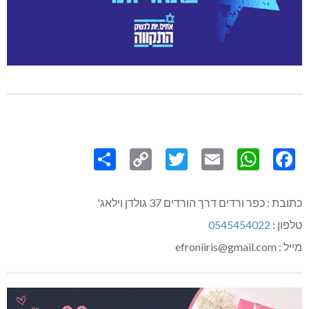
Share
Copy
Twitter
WhatsApp
Email
Facebook
Link
כתובת : כפר ורדים דרך הורדים 37 גולדן וילאג'
טלפון :
0545454022
מייל : efroniiris@gmail.com