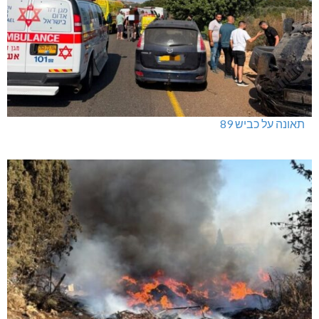
ינוח: מבנה רב תכליתי ב-120 מלש"ח
תאונה על כביש 89