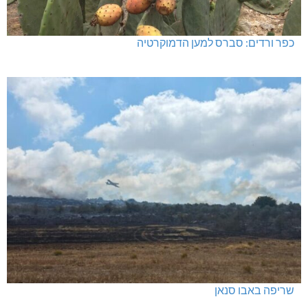
כפר ורדים: סברס למען הדמוקרטיה
שריפה באבו סנאן