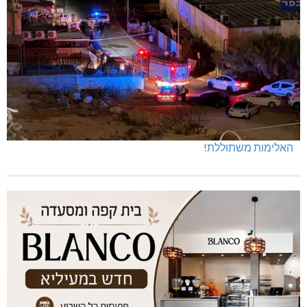
מנהלת אשכול גנים כפר ורדים: אורלי גלברט
האלימות משתוללת!