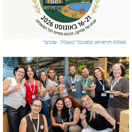
מעלות-תרשיחא: פסטיבל "באגליל - שכנים"