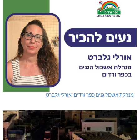
נהריה: נתפסו מאות אלפי שקלים ומט"ח