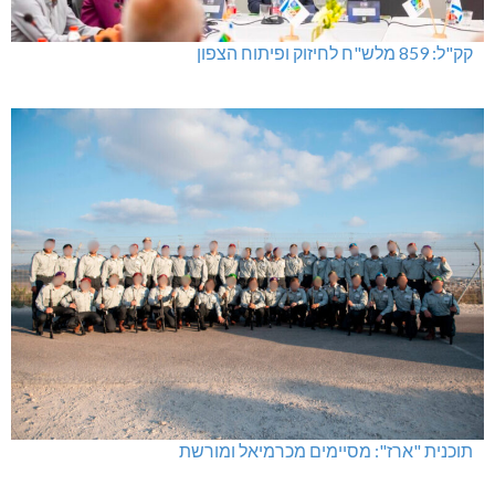
קק"ל: 859 מלש"ח לחיזוק ופיתוח הצפון
תוכנית "ארז": מסיימים מכרמיאל ומורשת