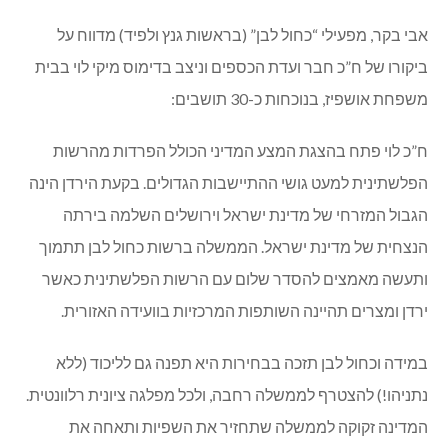
אבי בקר, מפעילי “כחול לבן” (בראשות גנץ ולפיד) מדווח על
ביקורו של ח”כ חבר ועדת הכספים וניצב בדימוס מיקי לוי בבית
משפחת אושפיז, בנוכחות כ-30 תושבים:
ח”כ לוי פתח בהצגת המצע המדיני הכולל הפרדות מהרשות
הפלשתינית למעט גושי ההתיישבות הגדולים. בקעת הירדן הינה
הגבול המזרחי של מדינת ישראל וירושלים השלמה בירתה
הנצחית של מדינת ישראל. הממשלה ברשות כחול לבן תתמוך
ותעשה מאמצים להסדר שלום עם הרשות הפלשתינית כאשר
ירדן ומצרים תהיינה השותפות המרכזיות בוועידה האזורית.
במידה וכחול לבן תזכה בבחירות היא תפנה גם לליכוד (ללא
נתניהו!) להצטרף לממשלה רחבה, ולכל מפלגה ציונית רלוונטית.
המדינה זקוקה לממשלה שתחזיר את השפיות ותאחה את