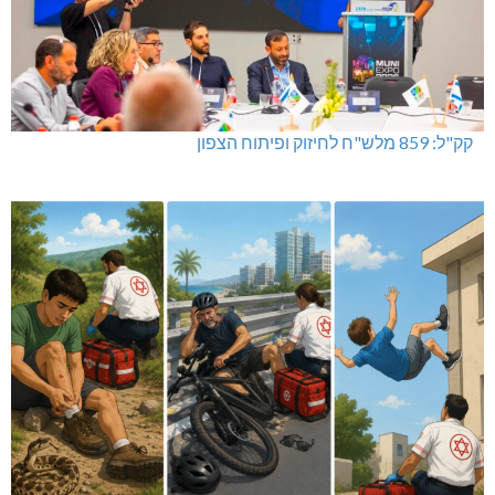
קק"ל: 859 מלש"ח לחיזוק ופיתוח הצפון