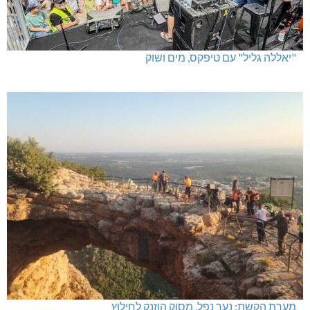
"יאללה גליל" עם טיפקס, מים ושוק
מערת הקשת: נער נפל, מסוק הוזנק לחילוץ