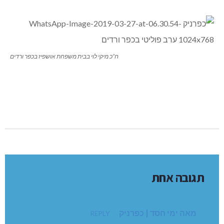
ח”כ מיקי לוי בבית משפחת אושפיז בכפר ורדים
תגובה אחת
מאה ימי חסד | כפרניק
REPLY