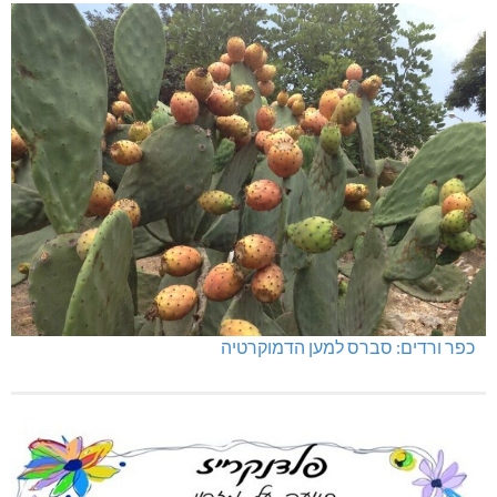
כפר ורדים: סברס למען הדמוקרטיה