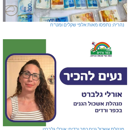
נהריה: נתפסו מאות אלפי שקלים ומט"ח
מנהלת אשכול גנים כפר ורדים: אורלי גלברט