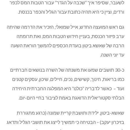
לשעבר, שסיפר איך “שכבה על הגדר” עבור הטבות המס לכפר
ורדים, וציין כי היא תהיה כתובת עבור הגליל והכפר בכנסת.
גם ראש המועצה החדש, אייל שמואלי, הזכיר את הדרמה שהיתה
ערב פיזור הכנסת, בעניין חידוש הטבות המס, ואת תרומתה
הרבה של שאשא ביטון בועדת הכספים להמשך הוראת השעה
עד יוני השנה.
כ-30 תושבים שמעו את משנתה של השרה בנושאים חברתיים
כמו בריאות, חינוך, קשישים, נכים, חיילים, שיכון, עסקים קטנים
ועוד – כאשר לדבריה “כולנו” היא המפלגה החברתית היחידה
הבלתי סקטוריאלית הדואגת באמת לציבור בחיי היום-יום.
שאשא-ביטון, ילידת ותושבת קריית שמונה (כרגע מתגוררת
בזיכרון יעקב) – הבטיחה כי תמשיך לייצג את תושבי הגליל ותדאג