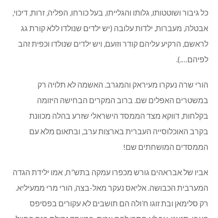
כל גיבור ושוטטותו, גלותו והגלייתו, בעל כורחו, הפליה, זרות, דיכוי,
אבטלה, מעברות, ילדות עלובה (יש ילדים שנולדו ללא קורת גג
לראשם, הרקיע עליהם קודר וזועם, ויש ילדים שנולדו וכפית זהב
לפיהם….).
הורי שרה נעקרו מעיראק והמגרב. האשמה לא תלויה רק
במשטרים האפלים שם. ברוב המקרים הבחישה היזומה
בקלחות, דווקא מצד הממסד הישראלי שזרע בהלה מכוונת
בקרב האוכלוסייה העברית בארצות ערב, ובתאום מלא עם
הממסדים המושחתים שם!
אביו של אבראהים גורש מכפרו עמקה בתש”ח, אמו ילידת הגדה
המערבית הכבושה. אליאס נעקר מאל-בצה, הורי מרי ממעיליא.
רק סלימאן ובת זוגו ח’ולה הם תושבים לא עקורים בפסיפס