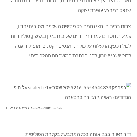
האבו-סנאני, אך לא חסרו להם צרות, במיוחד נפילת בנם החייל
שנפל במבצע עופרת יצוקה.
צרות רבים הן חצי נחמה. כל פסיפס השכנים מסובים יחדיו,
גמילות חסדים למהדרין, ידיים שלובות ביגון ובששון, סולידריות
לכול דכפין, התעלות על כול הניואנסים הקטנים, מופת ודוגמה
לכול יושבי ישורון, לפני הכתרת המשפחה המלכותית!
על חופי שוטטות/גלות- ראויה בורבארה
ד”ר ראויה בבקיאותה בכל המתבשל בקלחת הפוליטית