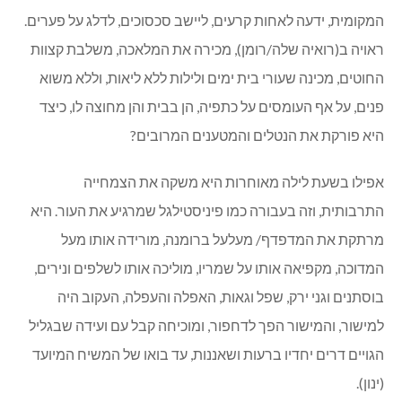
המקומית, ידעה לאחות קרעים, ליישב סכסוכים, לדלג על פערים.
ראויה ב(רואיה שלה/רומן), מכירה את המלאכה, משלבת קצוות
החוטים, מכינה שעורי בית ימים ולילות ללא ליאות, וללא משוא
פנים, על אף העומסים על כתפיה, הן בבית והן מחוצה לו, כיצד
היא פורקת את הנטלים והמטענים המרובים?
אפילו בשעת לילה מאוחרות היא משקה את הצמחייה
התרבותית, וזה בעבורה כמו פיניסטילגל שמרגיע את העור. היא
מרתקת את המדפדף/ מעלעל ברומנה, מורידה אותו מעל
המדוכה, מקפיאה אותו על שמריו, מוליכה אותו לשלפים ונירים,
בוסתנים וגני ירק, שפל וגאות, האפלה והעפלה, העקוב היה
למישור, והמישור הפך לדחפור, ומוכיחה קבל עם ועידה שבגליל
הגויים דרים יחדיו ברעות ושאננות, עד בואו של המשיח המיועד
(ינון).