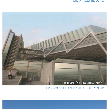
טרנספורמטור קפוט
ינוח: מבנה רב תכליתי ב-120 מלש"ח