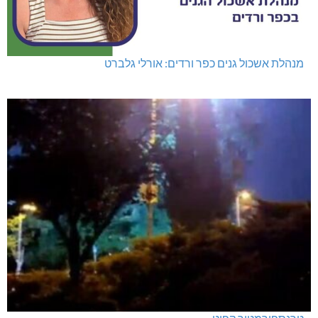
מנהלת אשכול גנים כפר ורדים: אורלי גלברט