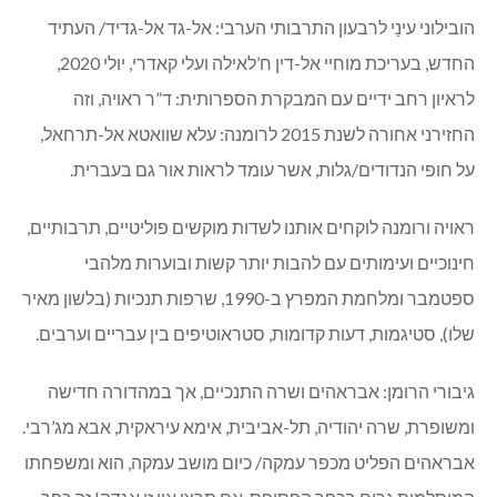
הובילוני עינַי לרבעון התרבותי הערבי: אל-גד אל-גדיד/ העתיד
החדש, בעריכת מוחיי אל-דין ח’לאילה ועלי קאדרי, יולי 2020,
לראיון רחב ידיים עם המבקרת הספרותית: ד”ר ראויה, וזה
החזירני אחורה לשנת 2015 לרומנה: עלא שוואטא אל-תרחאל,
על חופי הנדודים/גלות, אשר עומד לראות אור גם בעברית.
ראויה ורומנה לוקחים אותנו לשדות מוקשים פוליטיים, תרבותיים,
חינוכיים ועימותים עם להבות יותר קשות ובוערות מלהבי
ספטמבר ומלחמת המפרץ ב-1990, שרפות תנכיות (בלשון מאיר
שלו), סטיגמות, דעות קדומות, סטראוטיפים בין עבריים וערבים.
גיבורי הרומן: אבראהים ושרה התנכיים, אך במהדורה חדישה
ומשופרת, שרה יהודיה, תל-אביבית, אימא עיראקית, אבא מג’רבי.
אבראהים הפליט מכפר עמקה/ כיום מושב עמקה, הוא ומשפחתו