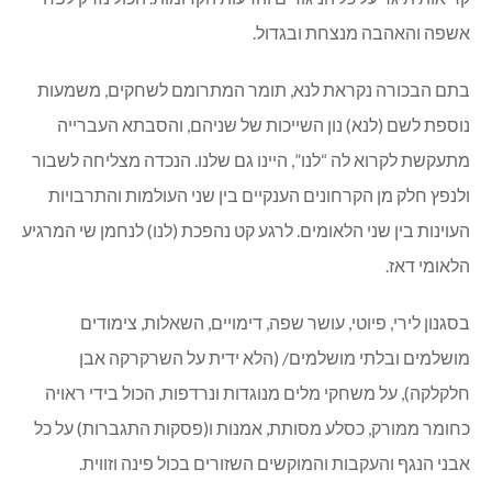
אשפה והאהבה מנצחת ובגדול.
בתם הבכורה נקראת לנא, תומר המתרומם לשחקים, משמעות
נוספת לשם (לנא) נון השייכות של שניהם, והסבתא העברייה
מתעקשת לקרוא לה “לנו”, היינו גם שלנו. הנכדה מצליחה לשבור
ולנפץ חלק מן הקרחונים הענקיים בין שני העולמות והתרבויות
העוינות בין שני הלאומים. לרגע קט נהפכת (לנו) לנחמן שי המרגיע
הלאומי דאז.
בסגנון לירי, פיוטי, עושר שפה, דימויים, השאלות, צימודים
מושלמים ובלתי מושלמים/ (הלא ידית על השרקרקה אבן
חלקלקה), על משחקי מלים מנוגדות ונרדפות, הכול בידי ראויה
כחומר ממורק, כסלע מסותת, אמנות ו(פסקות התגברות) על כל
אבני הנגף והעקבות והמוקשים השזורים בכול פינה וזווית.