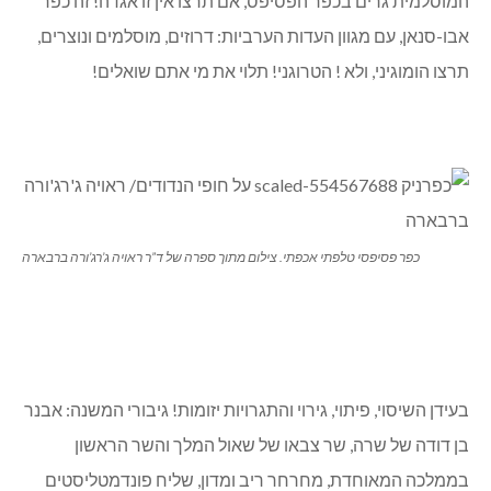
המוסלמית גרים בכפר הפסיפס, אם תרצו אין זו אגדה! זה כפר
אבו-סנאן, עם מגוון העדות הערביות: דרוזים, מוסלמים ונוצרים,
תרצו הומוגיני, ולא ! הטרוגני! תלוי את מי אתם שואלים!
כפר פסיפסי טלפתי אכפתי. צילום מתוך ספרה של ד”ר ראויה ג’רג’ורה ברבארה
בעידן השיסוי, פיתוי, גירוי והתגרויות יזומות! גיבורי המשנה: אבנר
בן דודה של שרה, שר צבאו של שאול המלך והשר הראשון
בממלכה המאוחדת, מחרחר ריב ומדון, שליח פונדמטליסטים