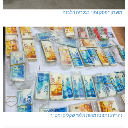
מועדון "פסק זמן" בגלריה הלבנה
נהריה: נתפסו מאות אלפי שקלים ומט"ח