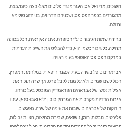
חשוכים, מרי ואליאס. העזר מנגד, פליטים מאל-בצה, כיום/בצת,
מתגוררים בכפר הפסיפס, ושכניהם הדרוזים, בני הזוג סולימאן
וח’ולה.
בחירת שמות הגיבורים ע”י הסופרת, איננה אקראית, הכל בכוונה
תחילה. כל גיבור כשמו הוא, כדי להבליט את השייכות העדתית
במרקם הפסיפס האוטופי בעיני ראויה.
אבראהים טיפל בשרה בעת הפגנה חיפאית, במלחמת המפרץ,
הכול לשם שמיים, ולא על מנת לקבל פרס, אך שרה תזכור את
אצילות נפשו של אבראהים הפראמדיק המובטל בעל כורחו.
אגרות הדדיות מקרבות את המרחקים בין ת”א ואבו-סנאן, עיניו
הירוקות של אבראהים שובות את עיניה של שרה. מפגשים,
פלירטים, נובלות, רומן, נישואים, שבירת מחיצות, חציית גבולות,
קריאות תיגר על כל הניגודים והדעות הקדומות. הכול נזרק לפחי