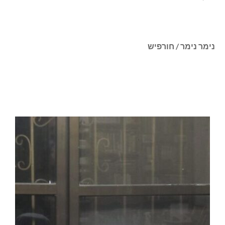
נימר נימר / חורפיש