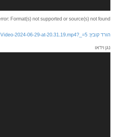
rror: Format(s) not supported or source(s) not found
הורד קובץ: https://kfarnik.co.il/wp-content/uploads/2024/06/WhatsApp-Video-2024-06-29-at-20.31.19.mp4?_=5
נגן וידאו
00:00
השתמש במקש למעלה/למטה כדי להגביר או להנמ