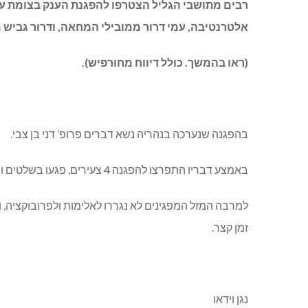
רבים מתושבי הגליל הצטרפו להפגנת הענק בצומת עמ
אלטרנטיבה, עמי דרור ממובילי המחאה, ודרור גביש 
(ראו בהמשך. כולל דיווח מחורפיש).
בהפגנה שנערכה בנהריה נשא דברים פרופ’ דני בן צבי.
באמצע דבריו התפרצו להפגנה 4 צעירים, פגעו בשלטים וניסו להפריע לדברים. אחד מהם היה חמוש (על אזרחי) ברובה 16M ומחסנית ב”הכנס”.
למרבה המזל המפגינים לא נגררו לאלימות ולפרובוקציה
זמן קצר.
נגן וידאו