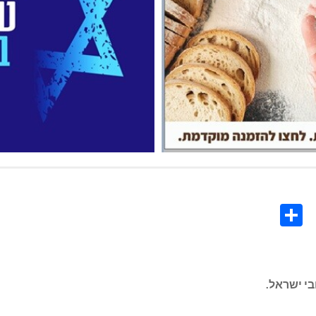
Share
Co
L