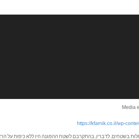
יך עוצמת שמע.
Media e
לות בשטחים. לדבריו, בהתקרבם לשטח ההפגנה היו ללא כיפות על הרא