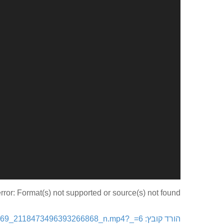
rror: Format(s) not supported or source(s) not found
הורד קובץ: https://kfarnik.co.il/wp-content/uploads/2024/06/449513103_442540258594269_2118473496393266868_n.mp4?_=6