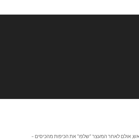
ש, אולם לאחר המעצר “שלפו” את הכיפות מהכיסים –