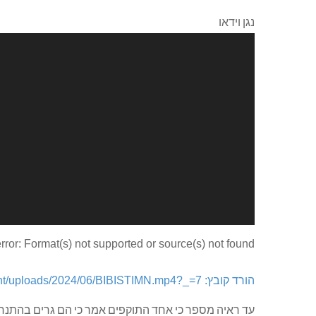
נגן וידאו
00:00
השתמש במקש למעלה/למטה כדי להגביר או להנמ
rror: Format(s) not supported or source(s) not found
הורד קובץ: https://kfarnik.co.il/wp-content/uploads/2024/06/BIBISTIMN.mp4?_=7
עד ראיה מספר כי אחד התוקפים אמר כי הם גרים בהתנח