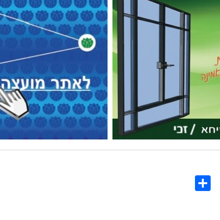
Share
Co
L