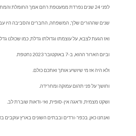
לפני 24 שנים נפרדת ממעטפת רחם אמך החומלת והמחממת, והגחת לאוויר העולם, והוא היה אויר צח ונעים ומרגיע. הוא הבטיח להיות עבורך- לספק לך חמצן, מזון, אור ואהבה.
שנים שההורים שלך, המשפחה, החברים והסביבה היו עבו
ואז הגעת לצבא, על עוצמתו וגדולתו גדלת, כמו שכולנו גדלי
וביום הארור ההוא, ב-7 באוקטובר 2023 נחטפת.
ולא היה אז מי שיושיע אותך ואתכם כולם.
וחושך על פני תהום עמוקה ומחרידה.
ושקט מצמית, ודאגה אין-סופית, ואי-ודאות שוברת לב.
ואנחנו כאן, בכפר-ורדים ובבתים השונים בארץ עוקבים