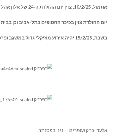
אתמול, 10/2/25, צוין יום ההולדת ה-24 של אלון אהל מלבון שנחטף לעזה ב-7/10 ומופקר בידי החמאס כבר שנה וחמישה חודשים.
יום ההולדת צוין בכיכר החטופים בתל-אביב וכן בבית 
בשבת, 15/2/25 יהיה אירוע מוזיקלי גדול במשגב (פרטים בהמשך הידיעה).
אלעד יצחק ועופרי לוי – נגנו בפסנתר.