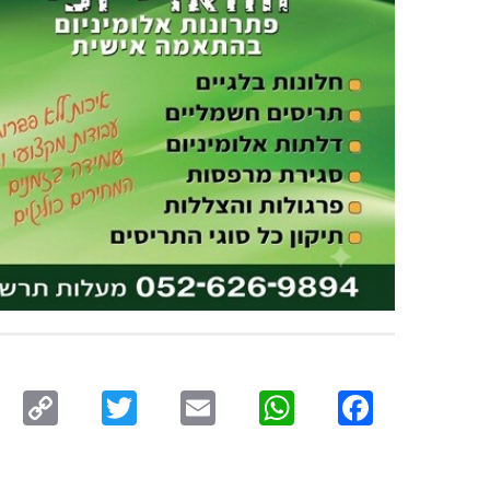
py
Twitter
Email
WhatsApp
Facebook
ink