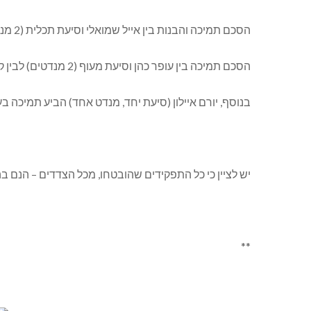
הסכם תמיכה והבנות בין אייל שמואלי וסיעת תכלית (2 מנדטים) לבין עופר חלה וסיעת אופק בתנופה (מנדט אחד).
הסכם תמיכה בין עופר כהן וסיעת מעוף (2 מנדטים) לבין קרן דרוקמן אדיב וסיעת כפר ורדים בלב (מנדט אחד).
בנוסף, יורם איילון (סיעת יחד, מנדט אחד) הביע תמיכה בע
יש לציין כי כל התפקידים שהובטחו, מכל הצדדים – הנם ב
**