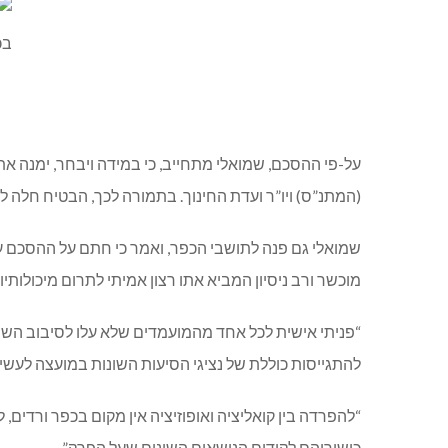
על-פי ההסכם, שמואלי מתחייב, כי במידה ויבחר, ימנה את
(המתנ”ס) ויו”ר ועדת החינוך. בתמורה לכך, הבטיח חלה 
שמואלי גם פנה לתושבי הכפר, ואמר כי חתם על ההסכם ע
מוכשר ורב ניסיון המביא אתו רצון אמיתי לתרום מיכולותיו
“פניתי אישית לכל אחד מהמועמדים שלא עלו לסיבוב השני
להתגייסות כוללת של נציגי הסיעות השונות במועצה לעשי
“להפרדה בין קואליציה ואופוזיציה אין מקום בכפר ורדים,
כישוריהם לקידום הנושאים השונים שעל הפרק”.