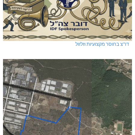
דו"צ בחוסר מקצועיות וזלזול