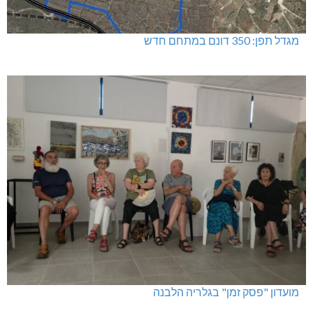
מגדל תפן: 350 דונם במתחם חדש
מועדון "פסק זמן" בגלריה הלבנה