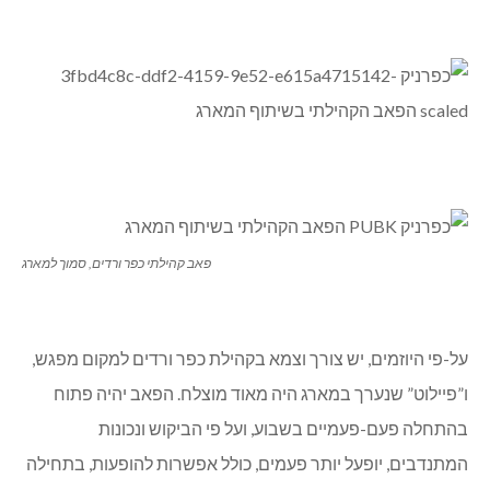
פאב קהילתי כפר ורדים, סמוך למארג
על-פי היוזמים, יש צורך וצמא בקהילת כפר ורדים למקום מפגש,
ו”פיילוט” שנערך במארג היה מאוד מוצלח. הפאב יהיה פתוח
בהתחלה פעם-פעמיים בשבוע, ועל פי הביקוש ונכונות
המתנדבים, יופעל יותר פעמים, כולל אפשרות להופעות, בתחילה