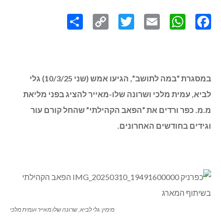
Share
Copy
Twitter
WhatsApp
Email
Facebook
Link
במסגרת “במה לתושב”, הגיעו אמש (שני 10/3/25) גלי
לביא, עמית מלכי ושרונה שלו-מאייר להציג בפני מליאת
מ.מ. כפר ורדים את “הפאב הקהילתי” שהחל קורם עור
וגידים בחודשים האחרונים.
מימין: גלי לביא, שרונה שלו מאייר ועמית מלכי