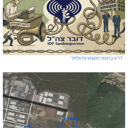
דו"צ בחוסר מקצועיות וזלזול