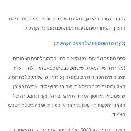
לדברי הצוות המארגן, כמאה תושבי כפר ורדים מעורבים במיזם
הנערך בשיתוף פעולה עם המארג ועם המרכז הקהילתי.
(
לקבוצת הוטסאפ של הפאב הקהילתי
)
לפני מספר שבועות יצקו משטח בטון בסמוך לחניה האחורית
(מזרחית) של המארג, שישמש כבסיס לפאב הקהילתי – ועליו
יוצב בימים הקרובים אוטובוס (בין עירוני) ישן שהתקבל כתרומה.
האוטובוס יפורק מהכיסאות ויעבור שיפוץ יסודי וצביעה באופן
שישמש את אחסון הסחורה (ארגזי בירה) ונקודת המכירה של
הפאב. “הלקוחות” ישבו ברחבה או בפינות ישיבה בשטח הטבעי
הצמוד.
הושגה תרומה של 5000 דולר למימון המנוף להצבת האוטובוס