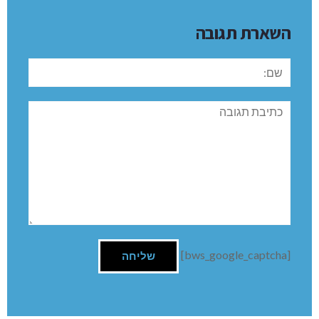
השארת תגובה
שם:
תגובה
[bws_google_captcha]