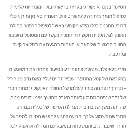
הסיעוד במכון אונקולוגי בקרית בריאות זבולון ומומחיות קליניות
לטיפול תומך ביחידה להמשך טיפול: ראונדה סאוסן ומורן גיטלי
דרורי. התכנים כללו מידע מקצועי באשר לטיפול הרפואי בחולה
האונקולוגי, הקניית תקשורת תומכת בקשר עם המטופלים ועיבוד
החוויה הרגשית של האח או האחות במגעם עם תחלואה קשה
ומורכבת.
מירי בלאופלד, מנהלת פיתוח ידע בסיעוד פתחה את המפגשים
בהקראה של קטע מהספר “שביל החיים שלי” מאת נדב מנור ז”ל
– ובדרך זו פתחה צוהר לעולמו של החולה האונקולוגי מתוך דבריו
של נדב שנפטר מסרטן לאחר מאבק ממושך. אימו, דורית מנור,
שהייתה משך שנים רבות מנהלת הסיעוד של כללית במחוז,
התרגשה לשמוע על כך והציעה להגיע למפגש הסיום, לספר על
הדרך שעברו נדב והמשפחה במאבק עם המחלה ולהעניק לכל