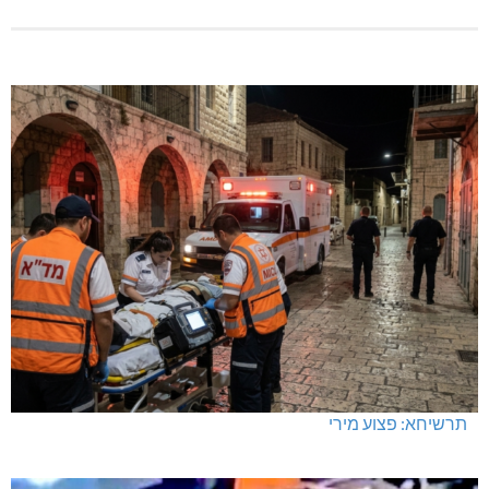
תרשיחא: פצוע מירי