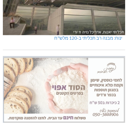
ינוח: מבנה רב תכליתי ב-120 מלש"ח