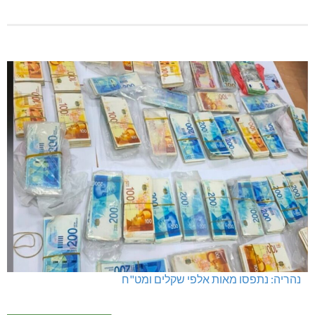
נהריה: נתפסו מאות אלפי שקלים ומט"ח