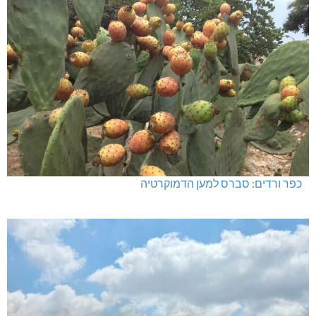
כפר ורדים: סברס למען הדמוקרטיה