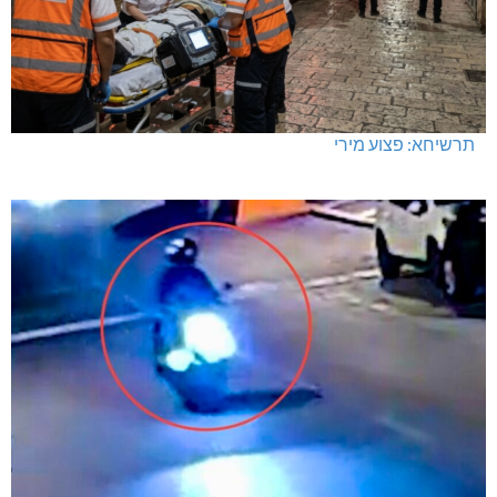
תרשיחא: פצוע מירי