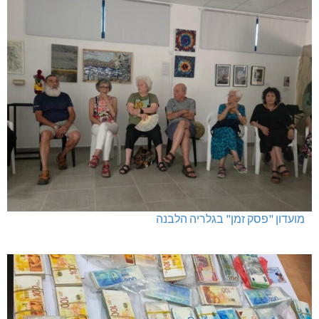
מגדל תפן: 350 דונם במתחם חדש
מועדון "פסק זמן" בגלריה הלבנה