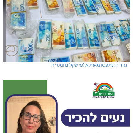
נהריה: נתפסו מאות אלפי שקלים ומט"ח