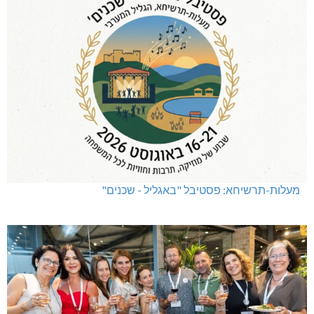
מעלות-תרשיחא: פסטיבל "באגליל - שכנים"