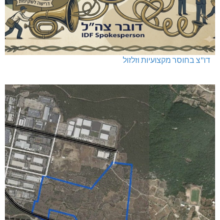
דו"צ בחוסר מקצועיות וזלזול