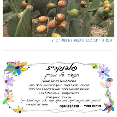
כפר ורדים: סברס למען הדמוקרטיה