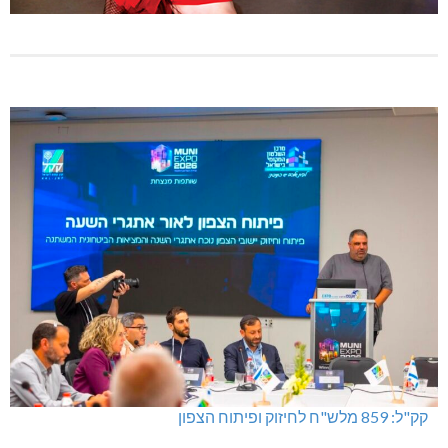
קק"ל: 859 מלש"ח לחיזוק ופיתוח הצפון