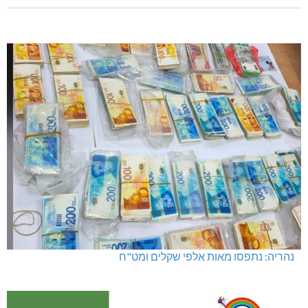
נהריה: נתפסו מאות אלפי שקלים ומט"ח