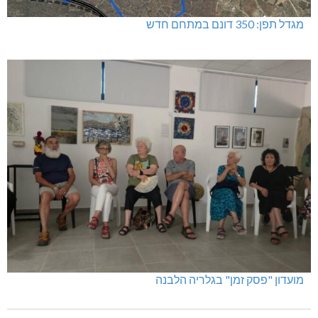
מגדל תפן: 350 דונם במתחם חדש
מועדון "פסק זמן" בגלריה הלבנה