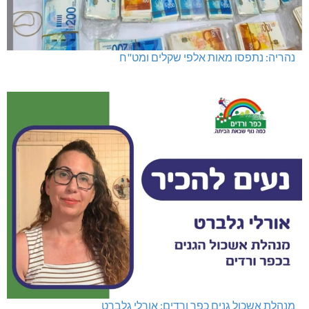
נהריה: נתפסו מאות אלפי שקלים ומט"ח
מנהלת אשכול גנים כפר ורדים: אורלי גלברט