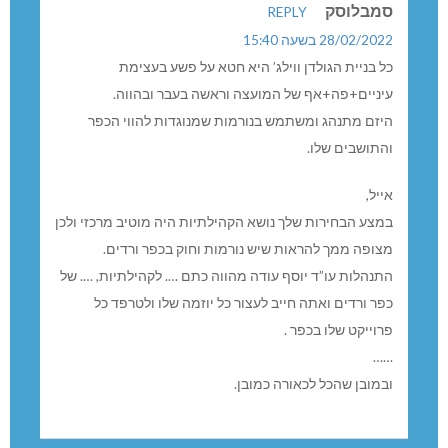
סמבלוסק
REPLY
28/02/2022 בשעה 15:40
כל בניית הגולדן ווילג’ היא חטא על פשע בעצימת
עיניים+פה+אף של המועצה וראשה בעבר ובהווה.
היזם מתנהג ומשתמש בנורמות שמנוגדות להווי הכפר
והתושבים שלו.
אייל,
במצע הבחירות שלך נושא הקהילתיות היה מוטיב מרכזי ולכן
מצופה ממך להראות שיש נורמות וחוק בכפר ורדים.
התנהלות עו”ד יוסף עודה מהווה כתם …. לקהילתיות, …. של
כפר ורדים ואתה חייב לעצור כל יוזמה שלו ולטרפד כל
פרוייקט שלו בכפר .
……
ובמובן שהכל לכאורה כמובן.