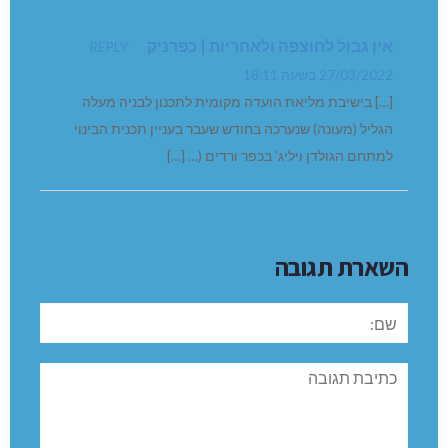
אין גבול לחוצפה ולאחריות | כפרניק
REPLY
27/03/2022 בשעה 18:11
[…] בישיבת מליאת הועדה מקומית לתכנון לבניה מעלה
הגליל (מעונה) שנערכה בחודש שעבר בעניין תכנית הבינוי
למתחם הגולדן ויליג’ בכפר ורדים (… […]
השארת תגובה
שם:
תגובה