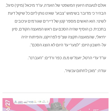
אולם לטענתו היועץ המשפטי של הועדה, עו”ד מיכאל (מיקי) סיגל,
הבהיר כי מדובר בשימוש “צבוע” שאינו נותן ליזם כל שיקול דעת
לשינוי. הוא האשים מספר קטן של דיירים שגורמים עיכובים
בתכנית. כן הוסיף שהיה הסכם עם ראש המועצה הקודם, סיון
יחיאלי, שהמועצה תקצה שצ”פ לפרויקט, והפיתוח יהיה
על-חשבון היזם: “לצערי עד היום לא הוצג הסכם”.
עו”ד עדי הרטל, יועמ”ש מ.מ. כפר ורדים: “העברנו”.
עודה: “מוכן לחתום עכשיו”.