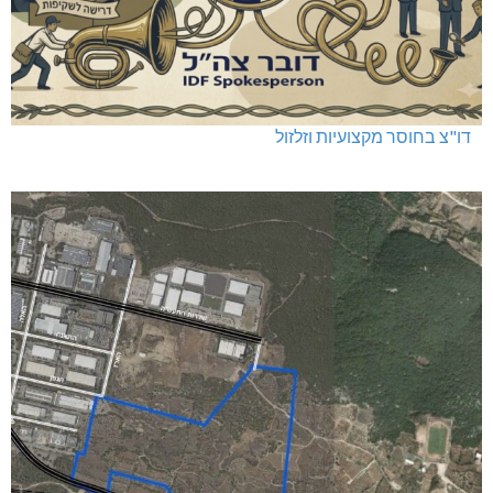
דו"צ בחוסר מקצועיות וזלזול