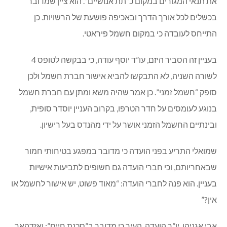
את תנאי המגורים במקום כ”תת אנושיים”. הוא ציין שמדובר
בכשלים לכל אורך הדרך ובאכיפה פושעת של הרשויות. כן
התייחס לעובדה כי במקום חשמל פיראטי.
בעניין זה הסביר היזם, עו”ד יוסף עודה, כי בבקשה לטופס 4
לשורה השניה, לא התבקשו להביא אישור חברת חשמל ולכן
סופק “חשמל זמני”. כן אמר שהיה משא ומתן עם חברת חשמל
בנוגע לעומסים על חדר הטרפו, בקרוב העניין יוסדר סופית,
ובינתיים החשמל הזמני אושר על ידי מהנדס בעל רישיון.
שמואלי התריע בפני הועדה כי מדובר במפגע בטיחותי חמור
שבאחריותם, וכי חברי הועדה גם חשופים לתביעות אישיות
בעניין. הוא פנה לחברי הועדה: “מאוד פשוט, יש אישור לחשמל או
אין?”
אבי אגניהו, יו”ר הועדה, העיר כי מדובר ב”סכנת חיים”; ואזדהאר