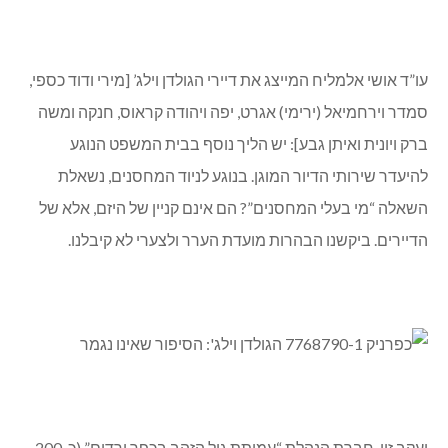
עו”ד אושי אלמליח המייצג את דיירי הגולדן וילג’ [מירי ודוד כספי,
סמדר וירחמיאל (ירימי) אגרט, יפה ויהודה קראוס, חנקה ומשה
ברק ויונית ואיתן גבע]: יש הליך נוסף בבית המשפט הנוגע
להיעדר שירותי הדיור המוגן. בנוגע לניוד המחסנים, נשאלת
השאלה “מי בעלי המחסנים”? הם אינם קניין של היזם, אלא של
הדיירים. ביקשנו הבהרות מועדת הערר ולצערי לא קיבלנו.
יעקב זיו, חברת הנהלת “עמותת גיל הזהב בכפר ורדים” (כ-200