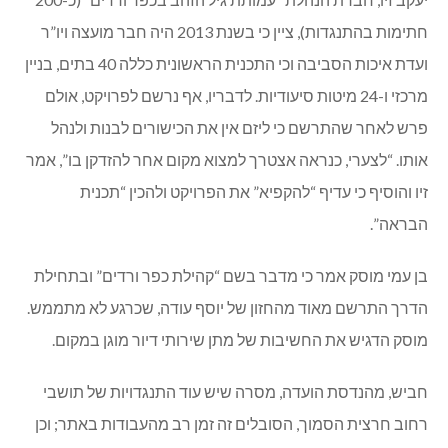
חתימות בהתנגדות), ציין כי בשנת 2013 היה חבר מועצה ויו”ר
ועדת איכות הסביבה וכי התכנית הראשונית כללה 40 בתים, בניין
מרכזי ו-24 מיטות סיעודיות. לדבריו, אף נרשם לפרויקט, אולם
פרש לאחר שהתרשם כי ליזם אין את הכישורים לבנות ולנהל
אותו. “לצערי, כנראה אצטרך למצוא מקום אחר להזדקן בו”, אמר
זיו והוסיף כי עדיף “להקפיא” את הפרויקט ולהכין “תכנית
הבראה”.
בן עמי מוסק אמר כי מדבר בשם “קהילת כפר ורדים” ובתחילת
הדרך התרשם מאוד מהחזון של יוסף עודה, שכרגע לא מתממש.
מוסק הדגיש את החשיבות של מתן שירותי דיור מוגן במקום.
חביש, מהנדסת הועדה, מסרה שיש עוד התנגדויות של תושבי
רחוב חרצית הסמוך, הסובלים זה זמן רב מהעבודות באתר; וכן