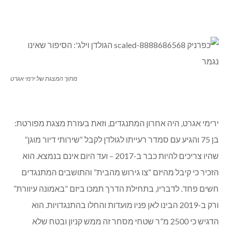
מתוך המצגת של ירמי אגרט
ירימי אגרט, היה אחרון המתנגדים, וזאת בעזרת מצגת מפורטת:
בן 75 והגיע עם סמדר רעייתו לגולדן לקבל “שירותי דיור מוגן”
שהיו צריכים להיות כבר ב-2017 – ועד היום אינם בנמצא. הוא
הזכיר כי קיבל מהיזם “צו גירוש מהבית” והתושבים המתנגדים
חשים פחד. לדבריו, בתחילת הדרך תמכו ביזם “באמונה עיוורת”
ורק ב-2019 הבינו לאן פניו מועדות והחלו בהתנגדויות. הוא
הדגיש כי 2500 מ”ר שטחי מסחר זה ממש קניון ובטח שלא