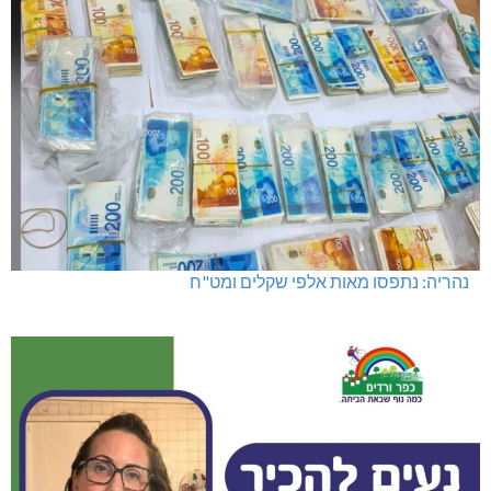
נהריה: נתפסו מאות אלפי שקלים ומט"ח