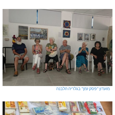
מגדל תפן: 350 דונם במתחם חדש
מועדון "פסק זמן" בגלריה הלבנה