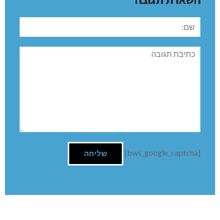
שם:
תגובה
[bws_google_captcha]