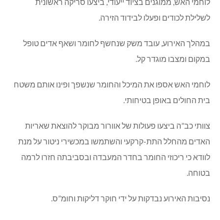
לוחמי האש, ממוגנים בציוד ייעודי, ביצעו סריקה ראשונית
לשלילת לכודים ופעלו לבידוד הזירה.
במהלך האירוע, עובד משק שנחשף לחומר ושאף אדים טופל
במקום ומצבו מוגדר קל.
לוחמי האש אספו את המיכל והחומר שנשפך ופינו אותם משטח
בית החולים באופן בטיחותי.
צוותי כב”ה ביצעו פעולות של אוורור מבוקר להוצאת שאריות
האדים מהחלל התת-קרקעי והשתמשו במכשירי ניטור על מנת
לוודא כי ריכוזי החומר בחדר המעבדה ובסביבתה חזרו לרמה
בטוחה.
נסיבות האירוע נבדקות על ידי חוקר דליקות וחומ”ס.