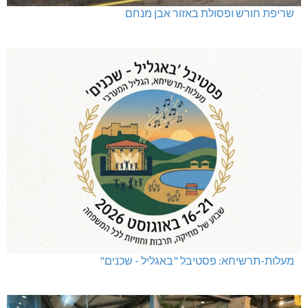
שריפת חורש ופסולת באזור אבן מנחם
מעלות-תרשיחא: פסטיבל "באגליל - שכנים"