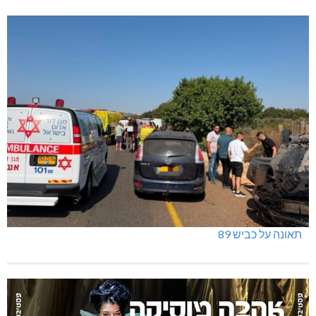
ינוח: מבנה רב תכליתי ב-120 מלש"ח
תאונה על כביש 89