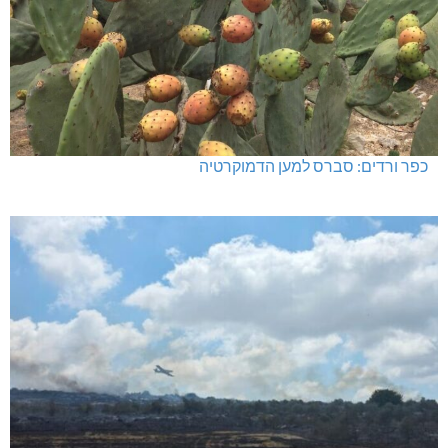
כפר ורדים: סברס למען הדמוקרטיה