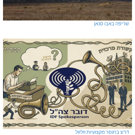
שריפה באבו סנאן
דו"צ בחוסר מקצועיות וזלזול