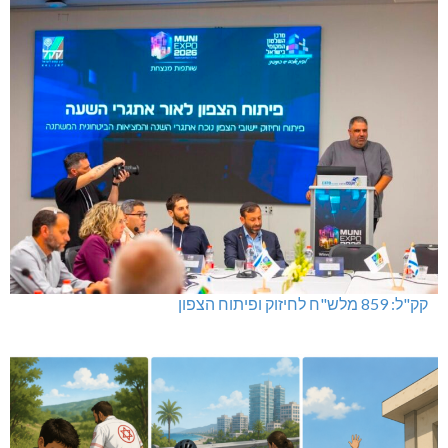
קק"ל: 859 מלש"ח לחיזוק ופיתוח הצפון