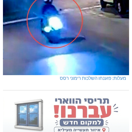
מעלות: פוענחו השלכות רימוני רסס