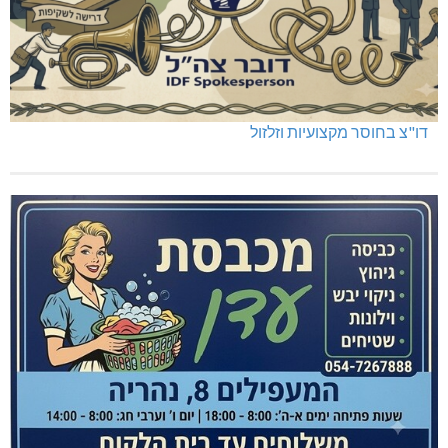
דו"צ בחוסר מקצועיות וזלזול