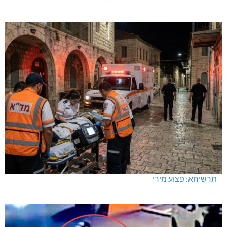
תרשיחא: פצוע מירי