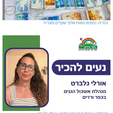
נהריה: נתפסו מאות אלפי שקלים ומט"ח