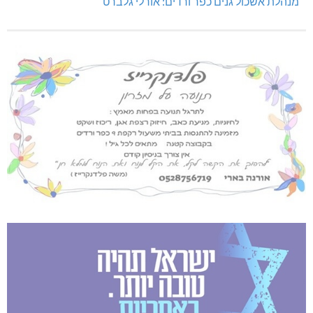
מנהלת אשכול גנים כפר ורדים: אורלי גלברט