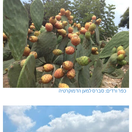
כפר ורדים: סברס למען הדמוקרטיה