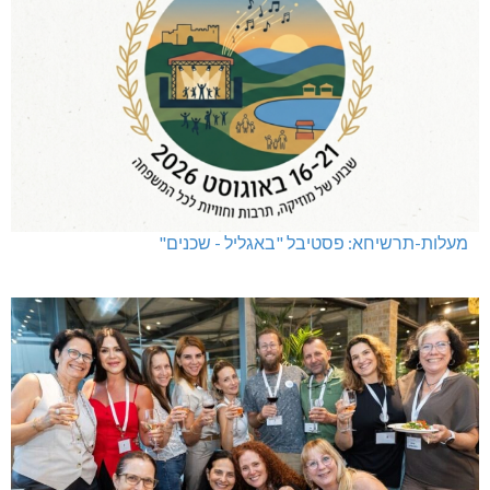
מעלות-תרשיחא: פסטיבל "באגליל - שכנים"