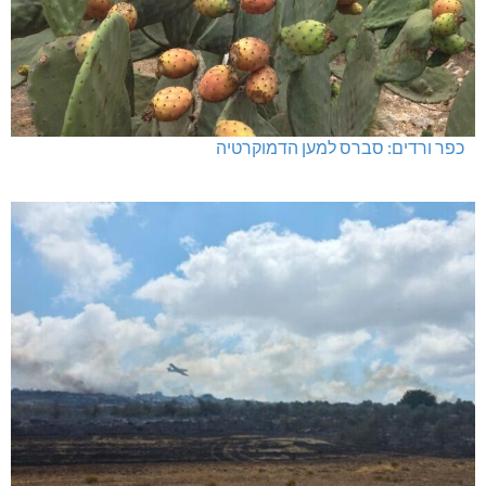
כפר ורדים: סברס למען הדמוקרטיה