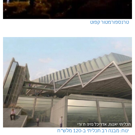
טרנספורמטור קפוט
ינוח: מבנה רב תכליתי ב-120 מלש"ח