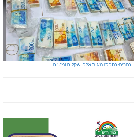
נהריה: נתפסו מאות אלפי שקלים ומט"ח