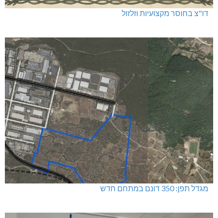
דו"צ בחוסר מקצועיות וזלזול
מגדל תפן: 350 דונם במתחם חדש