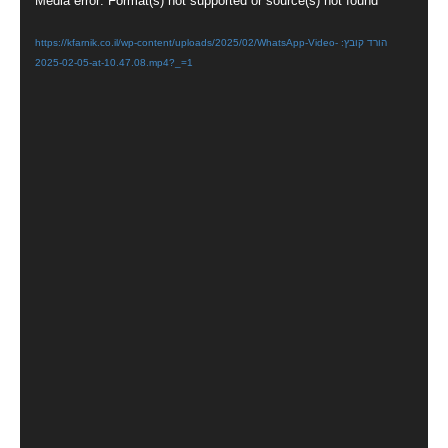
נגן
Media error: Format(s) not supported or source(s) not found
וידאו
הורד קובץ: https://kfarnik.co.il/wp-content/uploads/2025/02/WhatsApp-Video-
2025-02-05-at-10.47.08.mp4?_=1