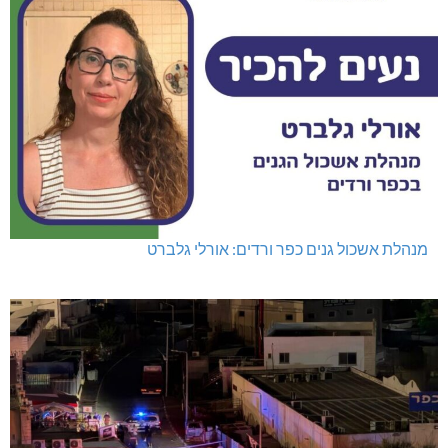
מנהלת אשכול גנים כפר ורדים: אורלי גלברט