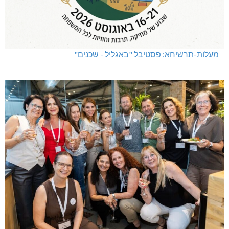
מעלות-תרשיחא: פסטיבל "באגליל - שכנים"