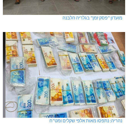
מועדון "פסק זמן" בגלריה הלבנה
נהריה: נתפסו מאות אלפי שקלים ומט"ח