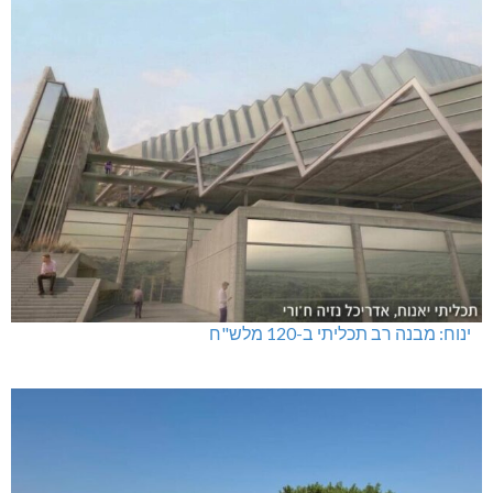
ינוח: מבנה רב תכליתי ב-120 מלש"ח