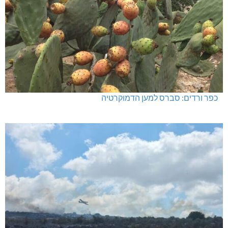
כפר ורדים: סברס למען הדמוקרטיה