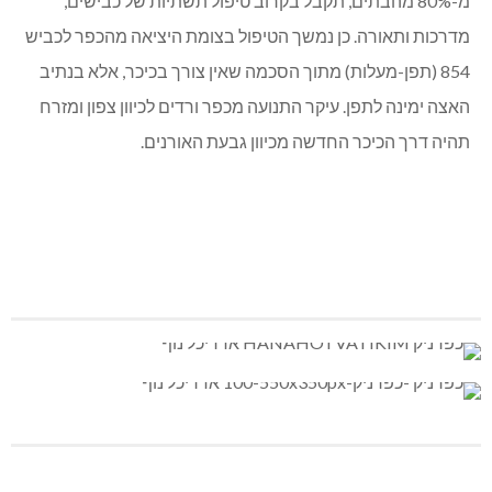
לא רק “בניינים” על הפרק: שכונת לבונה, בה הושלמו כבר יותר
מ-80% מהבתים, תקבל בקרוב טיפול תשתיות של כבישים,
מדרכות ותאורה. כן נמשך הטיפול בצומת היציאה מהכפר לכביש
854 (תפן-מעלות) מתוך הסכמה שאין צורך בכיכר, אלא בנתיב
האצה ימינה לתפן. עיקר התנועה מכפר ורדים לכיוון צפון ומזרח
תהיה דרך הכיכר החדשה מכיוון גבעת האורנים.