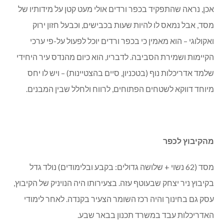
אכן, נראה שהתפקיד בכפר ורדים אולי מעט קטן על מידותיו של
מסד, אבל נמאס לו להיות שעות בכבישים, וכבעל חזון ירוק
ואקולוגי – הוא מאמין כי בכפר ורדים יוכל לפעול על-פי ערכי
הקיימות ושמירת הסביבה. לדבריו, הוא כיום מהנדס עיר היחידי
שלמד אדריכלות נוף (בטכניון, סיים בהצטיינות) – ויש לו יחס
מיוחד דווקא לשטחים הפתוחים, לרווח ולחלל שבין המבנים.
מהקיבוץ לכפר
מסד (62 נשוי + שלושה גדולים: בקבע ובלימודים) נולד גדל
בקיבוץ ניר יצחק שבעוטף עזה. בצעירותו היה הנויניק של הקיבוץ,
עסק גם בחינוך והיה רכז השומר הצעיר בקנדה. לאחר לימודי
האדריכלות עבד במשרד תכנון בבאר שבע.