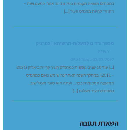
REPLY
16/12/2021 בשעה 16:51
[…] נוסף בקנה: נועם מסד מסיים בקרוב את תפקידו
כמהנדס מועצה מקומית כפר ורדים, אחרי כמעט שנה –
ו”חוזר” להיות מהנדס העיר […]
מכפר ורדים למעלות-תרשיחא | כפרניק
REPLY
03/02/2022 בשעה 09:26
[…] עוד 10 שנים נוספות כמהנדס העיר קריית ביאליק (2021
– 2011). במהלך השנה האחרונה שימש נועם כמהנדס
המועצה המקומית כפר… ועתה הוא סוגר מעגל שוב
כמהנדס העיר מעלות […]