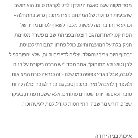
כפי שכבר נמסר בעבר, רמ”י יצא למכרז על מספר מגרשים
בשלב א’ וב’ (בעיקר בשכונה ו’) שלא שווקו בעבר.
מסד מקווה שגם סאגת הגולדן וילדג’ לקראת סיום. הוא חושב
שהבעיות הגדולות של המתחם נוצרו מתכנון גרוע בהתחלה –
וכרגע אין הרבה מה לעשות, מלבד לשאוף לסיום מהיר של
הפרויקט. לאחרונה גם הוצגה בפני התושבים פשרה מסוימת
המקובלת על המועצה והיזם, כולל פתרון תחבורתי לכניסה.
“בסוף היום צריך שהגולדן יצליח לדיירים וליזם, שלא יהפוך לפיל
לבן נטוש ולא מתוחזק”, אמר מסד. “יש הרבה ביקורת על בניה
לגובה, אבל בארץ צפופה כמו שלנו – זה כנראה כורח המציאות
ולא צריך להיבהל מזה. בתכנון טוב, גם בניה לגובה יכולה להיות
טובה ולאפשר יותר שטחים פתוחים. אלא ששטח פתוח, בעיקר
שצ”פ, דורש מחשבה והתייחסות לגודל, לנוף, לגישה וכו’”.