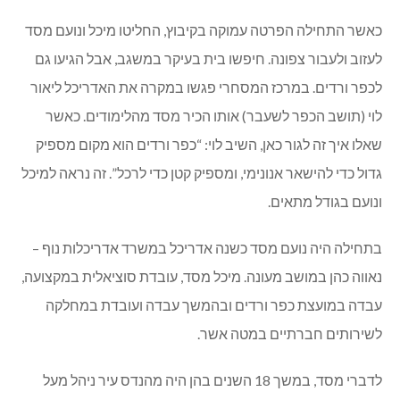
כאשר התחילה הפרטה עמוקה בקיבוץ, החליטו מיכל ונועם מסד
לעזוב ולעבור צפונה. חיפשו בית בעיקר במשגב, אבל הגיעו גם
לכפר ורדים. במרכז המסחרי פגשו במקרה את האדריכל ליאור
לוי (תושב הכפר לשעבר) אותו הכיר מסד מהלימודים. כאשר
שאלו איך זה לגור כאן, השיב לוי: “כפר ורדים הוא מקום מספיק
גדול כדי להישאר אנונימי, ומספיק קטן כדי לרכל”. זה נראה למיכל
ונועם בגודל מתאים.
בתחילה היה נועם מסד כשנה אדריכל במשרד אדריכלות נוף –
נאווה כהן במושב מעונה. מיכל מסד, עובדת סוציאלית במקצועה,
עבדה במועצת כפר ורדים ובהמשך עבדה ועובדת במחלקה
לשירותים חברתיים במטה אשר.
לדברי מסד, במשך 18 השנים בהן היה מהנדס עיר ניהל מעל