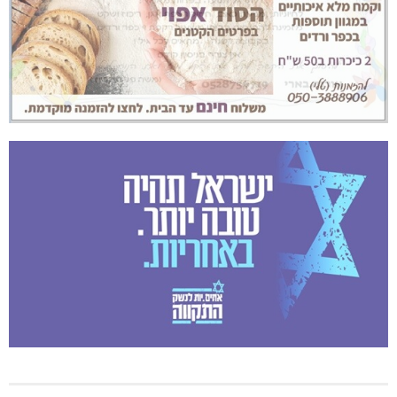
מנהלת אשכול גנים כפר ורדים: אורלי גלברט