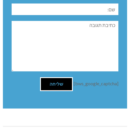
השארת תגובה
שם:
תגובה
[bws_google_captcha]