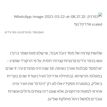
נועם מסד, מהנדס מ.מ. כפר ורדים
שלושת קודמיו של מסד (יובל אבנד, שי קולונימוס ושמר ברוך)
עשו בכפר ורדים קדנציות קצרות יחסית. על פי הרקורד שמציג –
יש למסד סבלנות ואורך נשימה: 18 שנה היה מהנדס עיר. 9 שנים
במעלות-תרשיחא (בתחילה אדריכל העיר) ועוד 9 שנים בקריית
ביאליק. במסגרת תפקידיו אלו לא רק “הינדס” את העיר והיה
אחראי למאות פרויקטים, אלא שגם ריכז צוותים גדולים ועשרות
עובדים (למשל ניהול מחלקת שפ”ע).