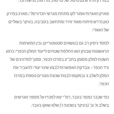
יש גם להסדיר את “גבולות הקאנטרי”, נושא שנמצא זה שנים
במחלוקת. פארק המשפחה מיועד לכל טווח הגילאים, ורובו נמצא
במדרון הדורש גם טיפול של טרסות, מדרגות, נגישות וכו’.
פארק האגדות אמור לקו מתחת מגרשי הכדורסל / מארג במירון.
כאן נדרש פיתוח מאוד זהיר ומתחשב בסביבה, בעיקר בשוליים
של הוואדי.
למסד ניסיון רב גם בנושאים סטטוטוריים, ובין המשימות
הראשונות שבוחן הוא החלפת שטחים לייעוד המלון הכפרי: כרגע
השטח למלון מסומן בתב”ע במרכז הכפר, סמוך למדורגים של
ורד הכפר – ונבדקת האפשרות לבצע שינוי יעוד: להעביר את
המלון לשלב ג’ ובמקומו לבנות שכונת מגורים נוספת במרכז
הכפר.