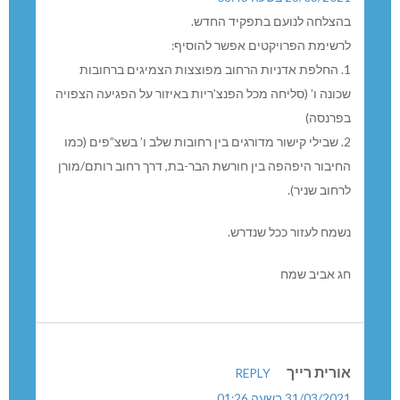
שי זלצר
REPLY
26/03/2021 בשעה 08:43
בהצלחה לנועם בתפקיד החדש.
לרשימת הפרויקטים אפשר להוסיף:
1. החלפת אדניות הרחוב מפוצצות הצמיגים ברחובות
שכונה ו’ (סליחה מכל הפנצ’ריות באיזור על הפגיעה הצפויה
בפרנסה)
2. שבילי קישור מדורגים בין רחובות שלב ו’ בשצ”פים (כמו
החיבור היפהפה בין חורשת הבר-בת, דרך רחוב רותם/מורן
לרחוב שניר).
נשמח לעזור ככל שנדרש.
חג אביב שמח