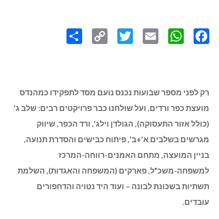
Share
Copy
Twitter
WhatsApp
Email
Facebook
Link
רק לפני מספר שבועות נכנס נועם מסד לתפקידו כמהנדס
מועצת כפר ורדים, ועל שולחנו כבר פרויקטים רבים: שלב ג’
(כולל אזור התעסוקה), הגולדן וילג’, ורד הכפר, שיווק
מגרשים בשלבים א’+ב’, פיתוח כבישים והסדרת תנועה,
בניין המועצה, מתחם האמנים-רווחה-המרכז
למשפחה-משכ”ל, פארקים (המשפחה והאגדות), השלמת
תשתיות בשכונת לבונה – ועוד היד נטויה והדחפורים
עובדים.