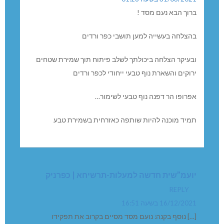
אורית רייך
REPLY
31/03/2021 בשעה 01:26
ברוך הבא נעם מסד !
בהצלחה בעשייה למען תושבי כפר ורדים
ובעיקר הצלחה ביכולתך לשלב פיתוח תוך שמירת שטחים
ירוקים והשארת נוף טבעי ייחודי לכפר ורדים
אפרופו הר דפנה נוף טבעי לשימור…
תמיד מוכנה להיות שותפה כאזרחית בשמירת טבע
יועמ”שית חדשה למעלות-תרשיחא | כפרניק