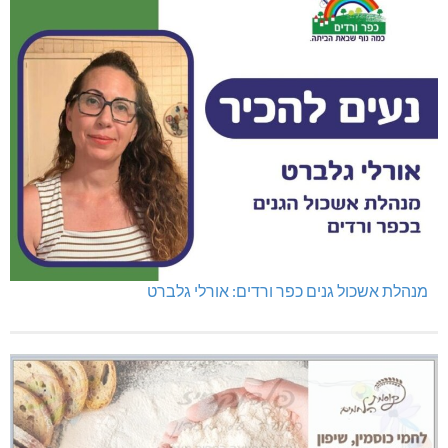
נהריה: נתפסו מאות אלפי שקלים ומט"ח