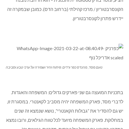
גם מבנה קבע למועצה עומד על הפרק. הרעיון שאייל שמואלי
הציע, ומסד בודק סטטוטורית ותכנונית – הוא הרחבת מבנה
הקונסרבטוריון / מרכז קהילתי (ברחוב הדס). כמובן שבמקרה זה
יידרש פתרון לקונסרבטוריון.
נועם מסד, מהנדס כפר ורדים: פיתוח זהיר ושמירה על ערכי טבע וסביבה
בתכניות המועצה גם שני פארקים גדולים: המשפחה והאגדות.
לדברי מסד, פארק המשפחה יהיה מסביב לקאנטרי. במסגרת זו,