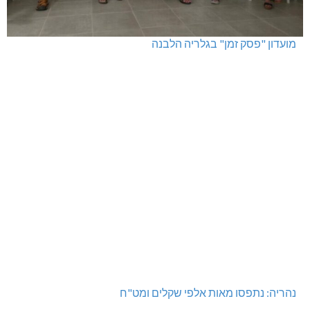
דו"צ בחוסר מקצועיות וזלזול