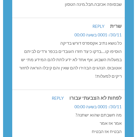
ל-43 המוכר והדליל…
סיון יודע מי אני
REPLY
30/11/-0001 בשעה 00:00
העיקר…
העיקר שסיון התפאר בפני מס’ אנשים שהוא הצליח להזיז
עניינים ולגרום להרבה אוטובוסים מהכפר ואליו במשך היום.
נכון, סיון? אתה ואני יודעים…
לא השתנה כלום. אולי אפילו הורע
מינה הטסון
REPLY
30/11/-0001 בשעה 00:00
באמת קו חדש?
כגודל ההבטחה כך גודל האכזבה!בשל מצוקת החניה
בנהריה,שלא לדבר על עלות הדלק,הגיע מזמן הזמן שיהיה לנו