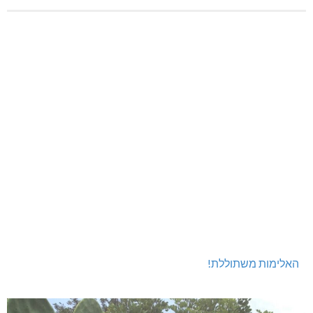
[bws_google_captcha]