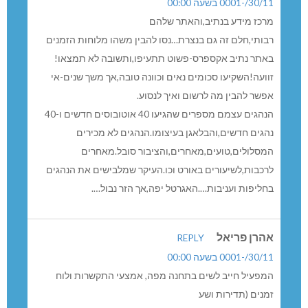
הבטיח אז הבטיח
בדק לא בדק!!!
אכלתם אותה לעוד חמש שנים!
שלא תדבק ממנו!!!
REPLY
30/11/-0001 בשעה 00:00
יורם תראה למי הצטרפת
מודה לישראל כץ
על אוטובוס שלא קיים
אגב,יש אוטובוס 43
10 שני0
אותם שעות אותו מסלול
אם זה לא היה עצוב
אז הינו צןחקים!
זה שסובל
REPLY