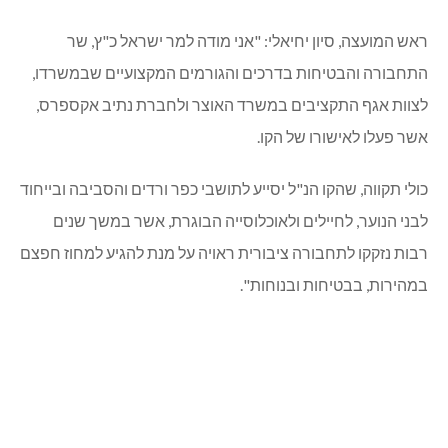
לפעול היום מכפר ורדים לנהריה.
הקו החל לפעול בעקבות פניות רבות של המועצה המקומית
והעומד בראשה, למשרד התחבורה והבטיחות בדרכים, משרד
האוצר וחברת נתיב אקספרס על המצוקה התחבורתית הקשה
באזורנו.
הקו החדש, 53, שיחבר את היישוב לנהריה (לתחנת הרכבת
והתחנה המרכזית), יפעל במשך כל ימי השבוע לרבות יום שבת.
במהלך התקופה הקרובה תיבחן התאמתו של הקו החדש ללוח
הזמנים של רכבת ישראל ובמידת הצורך יערכו בו שינויים.