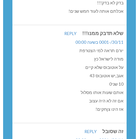
קו לחבורה אמין וזמין.הכותרת בכפר ניק עוררה תקווה
שבסופה אכזבה.חבל.מינה הטסון
שרית
REPLY
30/11/-0001 בשעה 00:00
כל נושא נתיב אקספרס דורש בדיקה
הוסיפו קו….בדקו כיצד חזרו העובדים בכפר ורדים לביתם
במעלות השבוע. אף אחד לא ידע לתת להם המידע מתי יש
אוטובוס. הנהגים הבהירו להם שאין והם קיבלו הוראה לחזור
ריקים למעלות!
לפחות לא הצבעתי עבורו
REPLY
30/11/-0001 בשעה 00:00
מה חשבתם שהוא ישתנה?
אמר אז אמר