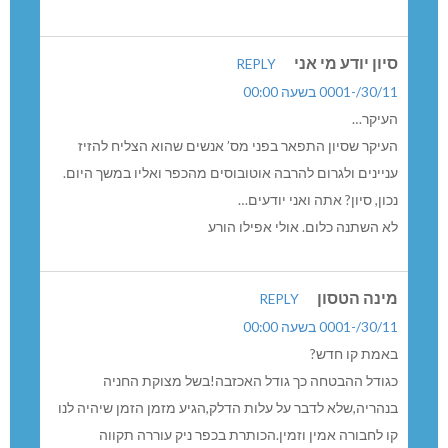
לזה ייקרא “שיפור”שירות? תודה!
אחד שיודע?
REPLY
30/11/-0001 בשעה 00:00
חלם זה פה???
האם אתם רציניים?יהיו 2 אוטובוסים ביחד שיסעו לנהריה
באותן שעות????גם 43 וגם 53????הרי את שלושת
הנוסעים(חוץ מהקוים של הבוקר),ניתן לקחת באופנוע עם
סירה…..
חבריה,חלם זה פה!מדוע לא מתייעצים ובודקים מה לבקש
ממשרד התחבורה או מנתיב אקספרס?
עוד לא מאוחר-ניתן לבקש לשנות,ולפזר השירות על פני כל
היום,למשל-כל שעתיים מנהריה,וכעבור שעה יוצא חזרה
מיאנוח דרך הכפר לנהריה…
תודה שאתם עושים,אבל עשו כך שיביא תועלת ולא במקביל