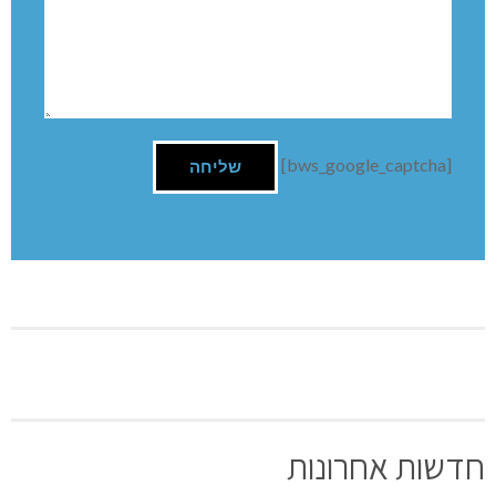
YOLLUSE
REPLY
30/11/-0001 בשעה 00:00
Vrai Viagra Doctissimo YolLuse
Keflex Affects Urination Viagra Senza Ricetta Yahoo
online
pharmacy
Acquistare Cialis In Italia 20mg Cialis Vs 100mg
Viagra
השארת תגובה
שם:
תגובה