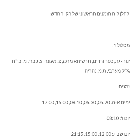
ראש המועצה, סיון יחיאלי: "אני מודה למר ישראל כ"ץ, שר
התחבורה והבטיחות בדרכים והגורמים המקצועיים שבמשרדו,
לצוות אגף התקציבים במשרד האוצר ולחברת נתיב אקספרס,
אשר פעלו לאישורו של הקו.
כולי תקווה, שהקו הנ"ל יסייע לתושבי כפר ורדים והסביבה ובייחוד
לבני הנוער, לחיילים ולאוכלוסייה הבוגרת, אשר במשך שנים
רבות נזקקו לתחבורה ציבורית ראויה על מנת להגיע למחוז חפצם
במהירות, בבטיחות ובנוחות".