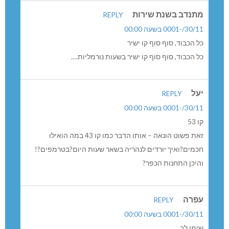
אוטובוס מס’ 43 שנוסע היום. עדיין במרבית שעות היום אין
תחבורה ציבורית מהכפר לנהרייה. צריך להוסיף קווי אוטובוס
במהלך שעות היום, ולא להוסיף קו בשעות חופפות לקו קיים.
א ב י
REPLY
30/11/-0001 בשעה 00:00
ראש המועצה, סיון יחיאלי: “אני מודה למר ישראל כ”ץ, שר
התחבורה
ראש המועצה, סיון יחיאלי: “אני מודה למר ישראל כ”ץ, שר
התחבורה והבטיחות בדרכים והגורמים המקצועיים
שבמשרדו, לצוות אגף התקציבים במשרד האוצר ולחברת
נתיב אקספרס, אשר פעלו לאישורו של הקו.
חבל שמר יחיאלי סיון שכח להודות לשר כץ על “הכיכר/רמזור
שסידר בכביש היציאה מהכפר לכון כביש תפן מעלות”.
“הדבר הזה כבר מונע הרוגים בצומת”.