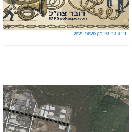
כפר ורדים: סברס למען הדמוקרטיה