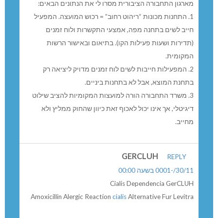
30/11/-0001 בשעה 00:00
מרכז מידע בנתיב,והאתר שלהם
רבותי,חלם זה גם בנצרת…נסו להבין משהו מלוחות הזמנים
באתר נתיב אקספרס-פשוט תתעיפו,ותשובה לא תמצאו!
זוועה!השקיעו סכומים נאים וכוונה טובה,אך משך שנים-אי
אפשר להבין מה לרשום ואיך לנסוע.
הנהגים עצמם מספרים שהגיעו 40 אוטובוסים חדשים ו-40
נהגים חדשים,והבלאגן בעיצומו.הנהגים לא מכירים
המסלולים,טועים,מאחרים,והציבור סובל.מאחרים
לרכבות,לשיעורים באורט וכו.העיקר שמלבישים את הנהגים
בחליפות ועניבות….האגרטל יפה,אך הזר נבול….
אהרן פריאל
REPLY
30/11/-0001 בשעה 00:00
המפעיל חייב לשים בתחנה מפה, אמצעי התקשרות ולוח
זמנים (תדירות ושע