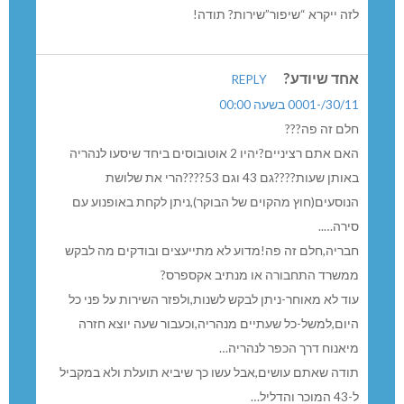
מספרו. 43
אותן השעות אותו מסלול!
ראש המועצה מוציא כתבה בייסבוק
מהמקורבים הקובעים מרעים!!
אין שינוי!!!
משתמשת ותיקה
REPLY
30/11/-0001 בשעה 00:00
קו 53 “חדש”
בקו 43 היה אוטובוס בשעה 11.30
השתמשתי בו פעמים רבות כדי להגיע לבית החולים בנהריה.
יש שם מצוקת חנייה אמתית וגם סכומי כסף גדולים לכל
הנזקק לביקורים
תכופים.
אז חיכיתי וחיכיתי ומי לא בא? לא הקו החדש ולא הישן.
גם המינימום הנדרש של לתלות הודעה על התחנה לא נעשה.