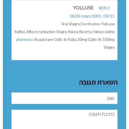
מארגון התחבורה הציבורית מסרו לי את הנתונים הבאים:
1. התחנות מכונות “ריהוט רחוב” = רכוש המועצה. המפעיל
חייב לשים בתחנה מפה, אמצעי התקשרות ולוח זמנים
(תדירות ושעות פעילות הקו). בתיאום ובאישור הרשות
המקומית.
2. המפעילות חייבות לשים לוח זמנים מדויק ליציאה רק
בתחנת המוצא, אבל לא בתחנות ביניים.
3. משרד התחבורה הורה למועצות המקומיות להציב שילוט
דיגיטלי, אך אינו יכול לאכוף זאת כיוון שהחוק ממליץ ולא
מחייב.
GERCLUH
REPLY
30/11/-0001 בשעה 00:00
Cialis Dependencia GerCLUH
Amoxicillin Alergic Reaction
cialis
Alternative Fur Levitra