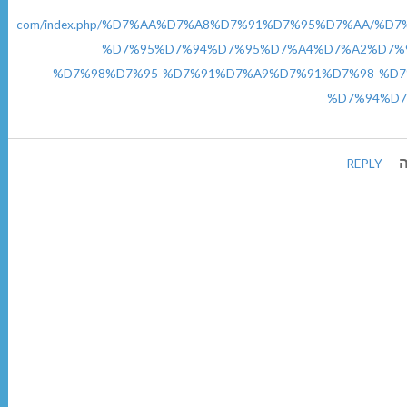
rvradim.com/index.php/%D7%AA%D7%A8%D7%91%D7%95%D7%AA
%D7%95%D7%94%D7%95%D7%A4%D7%A2%D7%95
%D7%98%D7%95-%D7%91%D7%A9%D7%91%D7%98-%D7
%D7%94%D7
ה
REPLY