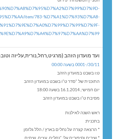
המניין המשפחתי פירוט
/%D7%90%D7%A8%D7%95%D7%A2%D7%99%D7%9D-
%D7%AA/item/783-%D7%A1%D7%93%D7%A8-
%91%D7%9E%D7%A0%D7%99%D7%99%D7%9F-
%9E%D7%A9%D7%A4%D7%97%D7%AA%D7%99
ועד מועדון הזהב (מרגיט,רחל,נורית,עליזה וטוב
30/11/-0001 בשעה 00:00
ט:ו בשבט במועדון הזהב
התוכנית של “סדר ט”ו בשבט במועדון הזהב
יום חמישי, 16.1.2014 בשעה 18:00
מסיבת ט”ו בשבט במועדון הזהב
ראש השנה לאילנות
בתכנית:
* הרצאה קצרה על נחלים בארץ / הלל גלזמן
* שירים וסיפורים על: “נחלים, עצים, שיחים