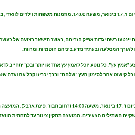
השנה נחגוג את ט"ו בשבט בנטיעות בוואדי הקסום. ביום ו', 17 בינואר,
 ים תיכוני. השתילים יינטעו בשתי גדות אפיק הזרימה, כאשר תישאר רצועה 
 לאורך המסלעה ובעתיד נזרע ביניהם חוטמיות ומרוות.
ע "אמץ עץ". כל נוטע יוכל לאמץ עץ אחד או יותר ובכך יתחייב לדא
 כל קישוט אחר לסימון העץ "שלהם" ובכך יכריזו קבל עם ועדה ש
אנו קוראים למשפחות להגיע לכניסה לוואדי הקסום ביום ו', 17 בינוא
שקיית השתילים הצעירים. המועצה תתקין צינור עד לתחתית הוואדי