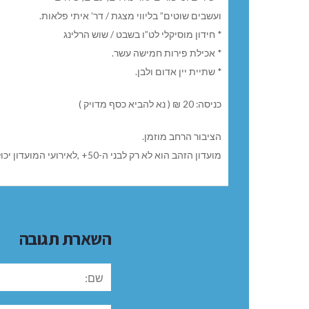
ועשבים שוטים” בליווי מצגת / דר’ איתי פלאות.
* חידון מוסיקלי לט”ו בשבט / שוש הרלינג
* אכילת פירות חמישה עשר.
* שתיית יין אדום ולבן.
כניסה: 20 ₪ ( נא להביא כסף מדויק )
הציבור הרחב מוזמן.
מועדון הזהב הוא לא רק לבני ה-50+ ,לאירועי המועדון יכולים לבוא גם אנשים צעירים יותר. נשמח לראות את כו…לם
השארת תגובה
שם: