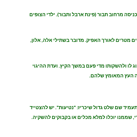
 משעה 14:00. מוזמנות משפחות וילדים לוואדי, בכניסה מרחוב תבור (פינת ארבל ותבור). ילדי הצופים
של כעשרים מטרים לאורך האפיק. מדובר בשתילי אלה, אלון,
וג לו ולהשקותו מדי פעם במשך הקיץ. ועדת ההיגוי
זה העץ המאומץ שלהם.
ר, משעה 14:00 (רחוב תבור, פינת ארבל). המועצה תעמיד שם שלט גדול שיכריז: "נטיעות". יש להצטייד
, שממנו יוכלו למלא מכלים או בקבוקים להשקיה.