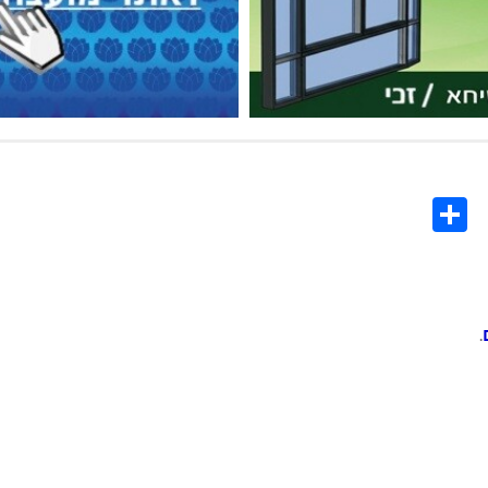
Share
Co
L
.