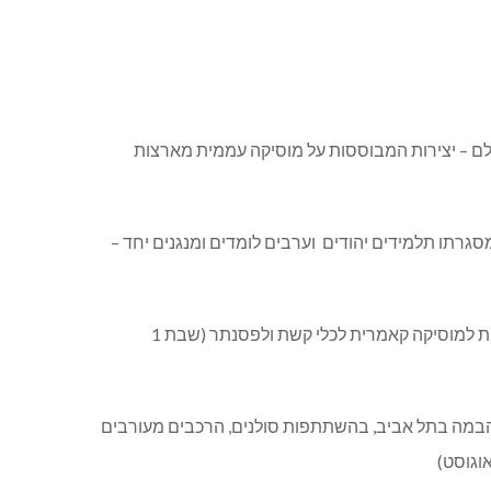
 עולם – יצירות המבוססות על מוסיקה עממית מארצות
סגרתו תלמידים יהודים וערבים לומדים ומנגנים יחד –
דור לדור יביע אומר. הרכבים מעורבים של אמנים בכירים חברי סגל קשת אילון ונגנים ממשתתפי קורס הקיץ, יבצעו ממיטב היצירות למוסיקה קאמרית לכלי קשת ולפסנתר (שבת 1
שכן לאמנויות הבמה בתל אביב, בהשתתפות סולנים, הרכבים מעורבים