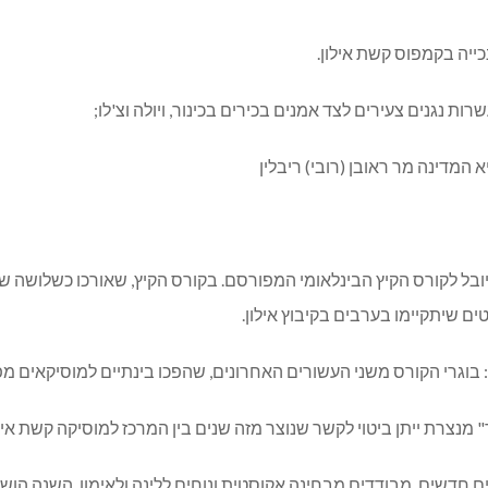
יה בקמפוס קשת אילון.
גנים צעירים לצד אמנים בכירים בכינור, ויולה וצ'לו;
דינה מר ראובן (רובי) ריבלין
צי היובל לקורס הקיץ הבינלאומי המפורסם. בקורס הקיץ, שאורכו כשלושה 
ים שיתקיימו בערבים בקיבוץ אילון.
 בוגרי הקורס משני העשורים האחרונים, שהפכו בינתיים למוסיקאים מפור
 מנצרת ייתן ביטוי לקשר שנוצר מזה שנים בין המרכז למוסיקה קשת איל
דשים, מבודדים מבחינה אקוסטית ונוחים ללינה ולאימון. השנה הושלמה