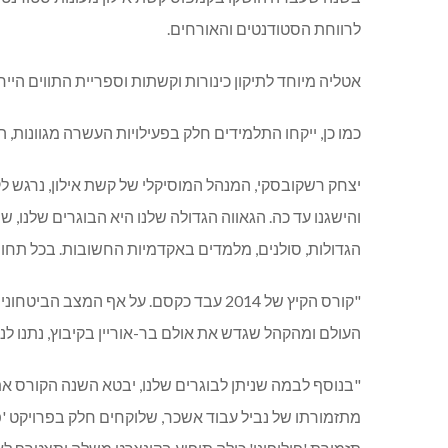
לרווחת הסטודנטים והאורחים.
אטליה מיוחד לתיקון כינורות וקשתות וספריית התווים הי
כמו כן, ייקחו התלמידים חלק בפעילויות העשרה מגוונות, 
יצחק רשקובסקי, המנהל המוסיקלי של קשת אילון, נרגש ל
והישגנו עד כה. הגאווה הגדולה שלנו היא הבוגרים שלנו, 
הגדולות, סולנים, מלמדים באקדמיות החשובות. בכל תחומי
"קורס הקיץ של 2014 עבד כקסם. על אף ה
העולם ומהקהל שגדש את אולם בר-אוריין בקיבוץ, נתנו לנו כח רב ל-25 ה
"בנוסף לבמה שניתן לבוגרים שלנו, יבטא השנה הקורס 
מתזמורתו של נביל עבוד אשכר, שלוקחים חלק בפרויקט 'פו