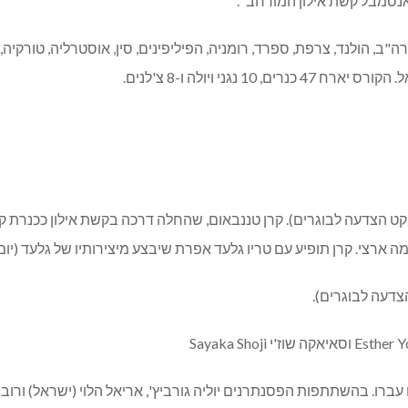
אנסמבל קשת אילון המורחב".
ה"ב, הולנד, צרפת, ספרד, רומניה, הפיליפינים, סין, אוסטרליה, טורקיה, 
נגני ויולה ו-8 צ'לנים.
קט הצדעה לבוגרים). קרן טננבאום, שהחלה דרכה בקשת אילון ככנרת ק
צי. קרן תופיע עם טריו גלעד אפרת שיבצע מיצירותיו של גלעד (יום ב' 27 ביול
Esther 
וסאיאקה שוז'י
Sayaka Shoji
ו. בהשתתפות הפסנתרנים יוליה גורביץ', אריאל הלוי (ישראל) ורוברט קוניג (קנ