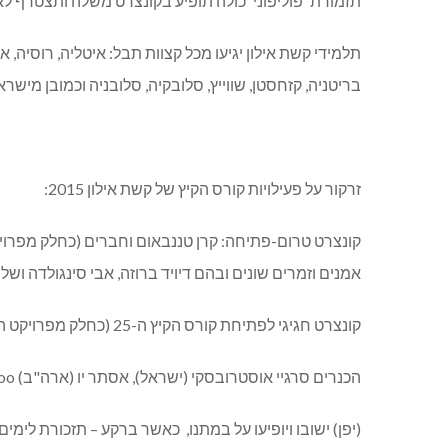
תזמורת 'פוליפוני' כולה תופיע בקונצרט משלה ותצטרף ל
תלמידי קשת אילון יגיעו מכל קצוות תבל: איטליה, רוסיה, אר
בריטניה, קזחסטן, שווייץ, סלובקיה, סלובניה וכמובן מישראל. הקורס יארח 47 כנרים, 10 
זרקור על פעילויות קורס הקיץ של קשת אילון 2015:
קונצרט טרום-פתיחה: קרן טננבאום וחברים (כחלק מפרוי
אמנים וזמרים שונים ובהם דיויד ברוזה, אבי סינגולדה ושלמה אר
קונצרט חגיגי לפתיחת קורס הקיץ ה-25 (כחלק מפרויקט הצדעה לבוגרים).
הכנרים סרגיי אוסטרובסקי (ישראל), אסתר יו (ארה"ב)
Yoo
(יפן) ישובו ויופיעו על במתנו, כאשר ברקע – תזכורת לימים עבר