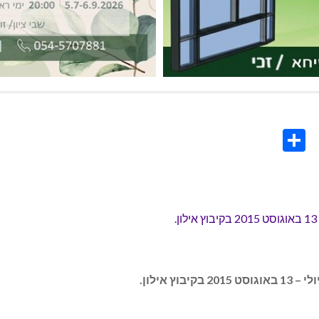
Share
Co
L