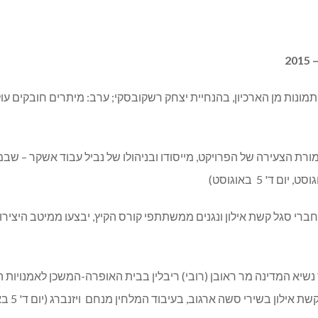
ם ותמונות מן הארכיון, בהנחיית יצחק רשקובסקי; ערב: מיתרים חובקים
מורת הצעירה של הפרויקט, מייסודו ובניהולו של נביל עבוד אשקר – שבמ
מן 25 לקשת אילון – במעמד נשיא המדינה מר ראובן (רובי) ריבלין בבית האופרה-המ
ון בשירי סשה ארגוב, בעיבוד המלחין מנחם ויזנברג (יום ד' 5 באוגוסט)