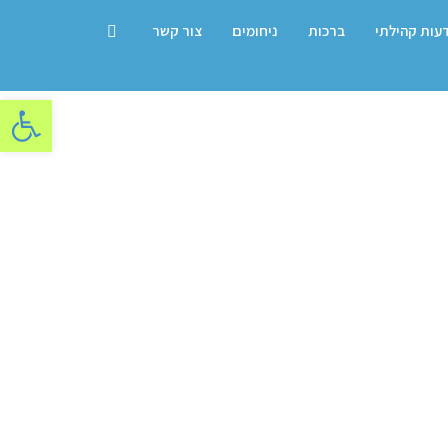
דעות קהילתי
ברכות
ניחומים
צור קשר
פתח סרגל