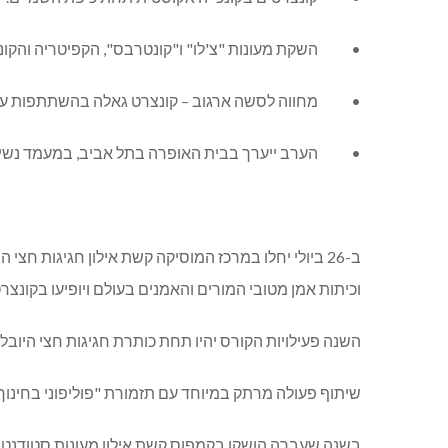
• השקת מעונות "צ'לו" ו"קונטרבס", הקפיטריה והקונכי
• מחווה לסשה ארגוב – קונצרט גאלה בהשתתפות עשרות נ
• הערב ייערך בבית האופרה בתל אביב, במעמד נשיא המ
ב-26 ביולי יחלו במרכז המוסיקה קשת אילון חגיגות ח
וכיתות אמן מטובי המורים והאמנים בעולם ויופיעו בקונצרט
השנה פעילויות הקורס יהיו תחת כותרת חגיגות חצי היובל:
שיתוף פעולה מרתק במיוחד עם תזמורת "פוליפוני בחינוך"
בשנה שעברה הושקו בקמפוס קשת אילון מעונות סטודנטים ח