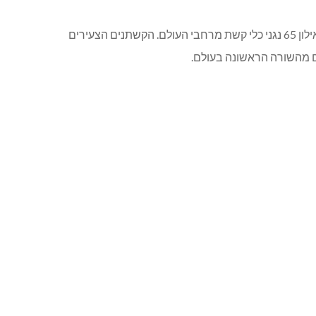
25 שנים להקמתו של קורס הקיץ של קשת אילון – קורס הקיץ המוביל בישראל לנגינה בכינור וכלי קשת. לרגל המאורע יגיעו לקיבוץ אילון 65 נגני כלי קשת מרחבי העולם. הקשתנים הצעירים
ים מהשורה הראשונה בעולם.