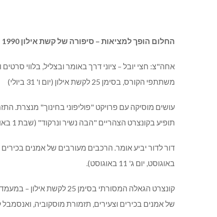
החלום הופך למציאות – סיפורה של קשת אילון 1990 – 2015
אחה"צ: חצי יובל – ציוני דרך באומר ובצליל, בלווי סרטי
משתתפי הקורס, בסימן 25 לקשת אילון (יום ו' 31 ביולי)
עושים מוסיקה עם פרויקט "פוליפוני בחינוך" מנצרת. התז
תופיע בקונצרט הצהריים "הבה נשיר ונרקוד" (שבת 1 באוגוסט, יום ד' 5 באוגוסט)
באוגוסט, יום ג' 11 באוגוסט).
קונצרט הגאלה המסורתי בסי
של אמנים בכירים וצעירים, תזמורת מוסקוביה, ואנסמבל קשת איל