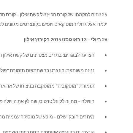
ילמדו אצל גדולי המוסיקאים ויופיעו בקונצרטים מגוונים
26 ביולי – 13 באוגוסט 2015 בקיבוץ אילון
• הצדעה לבוגרים: בוגרים מצטיינים של קשת אילון חוז
• נגינה משותפת: קונצרט בהשתתפות תזמורת "פוליפונ
• תזמורת "מוסקוביה" ממוסקבה בניצוחו של אדוארד 
• הוויולה – מחווה לליונל טרטיס, שחילץ את הוויולה 
• מיתרים חובקי עולם – מופע של מוסיקה עממית מרח
• קונצרטים בקונכייה אקוסטית תחת כיפת השמיים.